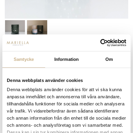
SKOGSBERG & SMART
HURRICANE BOULE - SAGE
Samtycke
Information
Om
LARGE
4.890
kr
Denna webbplats använder cookies
Denna webbplats använder cookies för att vi ska kunna
-
+
LÄGG I VARUKORG
anpassa innehållet och annonserna till våra användare,
tillhandahålla funktioner för sociala medier och analysera
Lagerstatus:
Beställningsvara
vår trafik. Vi vidarebefordrar även sådana identifierare
och annan information från din enhet till de sociala medier
14 dagars returrätt på lagervaror.
Läs mer
och annons- och analysföretag som vi samarbetar med.
Leverans inom 3-5 arbetsdagar på lagervaror
Dessa kan i sin tur kombinera informationen med annan
Få
10% välkomstrabatt
när du registrerar dig för vårt