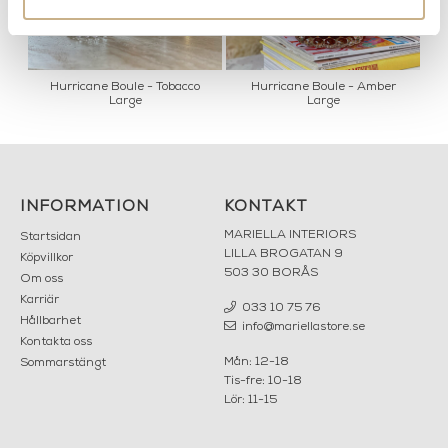
-
Hurricane Boule - Tobacco
Hurricane Boule - Amber
Large
Large
INFORMATION
KONTAKT
MARIELLA INTERIORS
Startsidan
LILLA BROGATAN 9
Köpvillkor
503 30 BORÅS
Om oss
Karriär
033 10 75 76
Hållbarhet
info@mariellastore.se
Kontakta oss
Mån: 12-18
Sommarstängt
Tis-fre: 10-18
Lör: 11-15