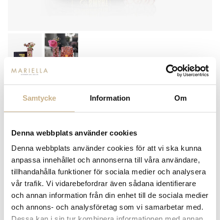
SKOGSBERG & SMART
HURRICANE BOULE - ROSALINE
Samtycke
Information
Om
MINI
750
kr
Denna webbplats använder cookies
Denna webbplats använder cookies för att vi ska kunna
-
+
LÄGG I VARUKORG
anpassa innehållet och annonserna till våra användare,
tillhandahålla funktioner för sociala medier och analysera
Lagerstatus:
I lager
vår trafik. Vi vidarebefordrar även sådana identifierare
och annan information från din enhet till de sociala medier
14 dagars returrätt på lagervaror.
Läs mer
och annons- och analysföretag som vi samarbetar med.
Leverans inom 3-5 arbetsdagar på lagervaror
Dessa kan i sin tur kombinera informationen med annan
Få
10% välkomstrabatt
när du registrerar dig för vårt