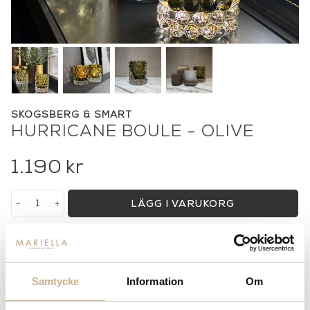
SKOGSBERG & SMART
HURRICANE BOULE - OLIVE
1.190
kr
-
+
LÄGG I VARUKORG
Lagerstatus:
I lager
14 dagars returrätt på lagervaror.
Läs mer
Leverans inom 3-5 arbetsdagar på lagervaror
Samtycke
Information
Om
Få
10% välkomstrabatt
när du registrerar dig för vårt
nyhetsbrev