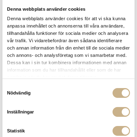
Fri frakt på mindra varor vid köp över 1000:-
Denna webbplats använder cookies
900:- i frakt vid köp av större möbler
Denna webbplats använder cookies för att vi ska kunna
Hämta i butik
anpassa innehållet och annonserna till våra användare,
FRÅGA OSS OM PRODUKTEN
tillhandahålla funktioner för sociala medier och analysera
vår trafik. Vi vidarebefordrar även sådana identifierare
och annan information från din enhet till de sociala medier
och annons- och analysföretag som vi samarbetar med.
BESKRIVNING
Dessa kan i sin tur kombinera informationen med annan
information som du har tillhandahållit eller som de har
samlat in när du har använt deras tjänster.
PRODUKTVARIANTER
Samtyckesval
Nödvändig
Inställningar
Statistik