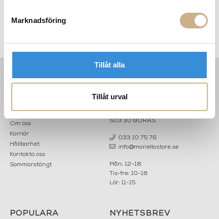
Marknadsföring
-
Hurricane Boule - Tobacco
Hurricane Boule - Amber
Large
Large
Tillåt alla
INFORMATION
KONTAKT
Tillåt urval
MARIELLA INTERIORS
Startsidan
LILLA BROGATAN 9
Köpvillkor
503 30 BORÅS
Om oss
Karriär
033 10 75 76
Hållbarhet
info@mariellastore.se
Kontakta oss
Mån: 12-18
Sommarstängt
Tis-fre: 10-18
Lör: 11-15
POPULÄRA
NYHETSBREV