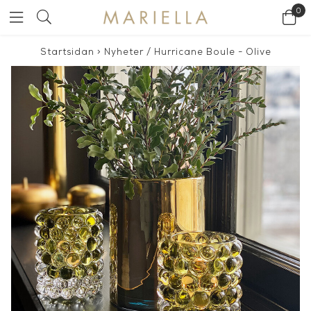
0
Startsidan
>
Nyheter
/
Hurricane Boule - Olive