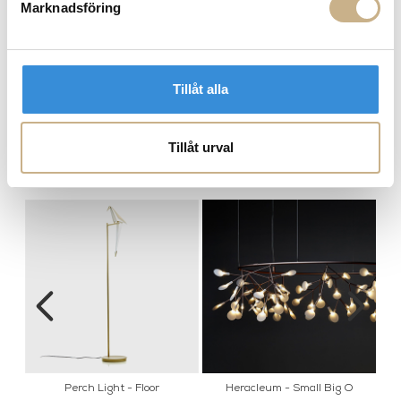
Marknadsföring
Tillåt alla
Heracleum - III Large
Heracleum - III Small
Tillåt urval
MER FRÅN MOOOI
Perch Light - Floor
Heracleum - Small Big O