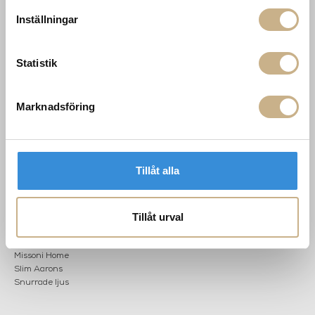
Karriär
Inställningar
033 10 75 76
Hållbarhet
info@mariellastore.se
Kontakta oss
Mån: 12-18
Sommarstängt
Statistik
Tis-fre: 10-18
Lör: 11-15
Marknadsföring
POPULÄRA
NYHETSBREV
KATEGORIER
Nyheter
Tillåt alla
Fornasetti
OK
Fotokonst
Layered
Tillåt urval
Lexington
Louise Roe
Mateus
Missoni Home
Slim Aarons
Snurrade ljus