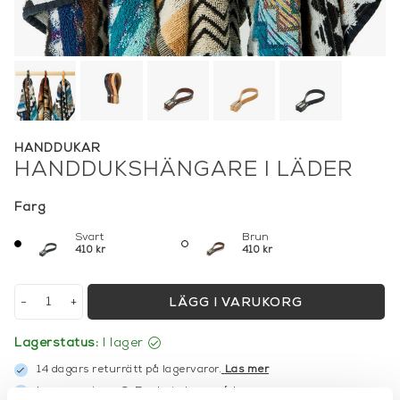
HANDDUKAR
HANDDUKSHÄNGARE I LÄDER
Färg
Svart
Brun
410 kr
410 kr
-
+
LÄGG I VARUKORG
Lagerstatus:
I lager
14 dagars returrätt på lagervaror.
Läs mer
Leverans inom 3-5 arbetsdagar på lagervaror