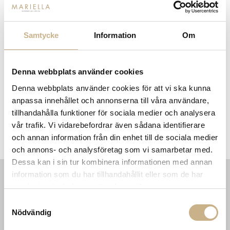
Få
10% välkomstrabatt
när du registrerar dig för vårt
nyhetsbrev
Fri frakt på mindra varor vid köp över 1000:-
Samtycke
Information
Om
900:- i frakt vid köp av större möbler
Hämta i butik
Denna webbplats använder cookies
FRÅGA OSS OM PRODUKTEN
Denna webbplats använder cookies för att vi ska kunna
anpassa innehållet och annonserna till våra användare,
tillhandahålla funktioner för sociala medier och analysera
BESKRIVNING
vår trafik. Vi vidarebefordrar även sådana identifierare
och annan information från din enhet till de sociala medier
SPECIFIKATIONER
och annons- och analysföretag som vi samarbetar med.
Dessa kan i sin tur kombinera informationen med annan
information som du har tillhandahållit eller som de har
samlat in när du har använt deras tjänster.
INFORMATION
KONTAKT
Samtyckesval
MARIELLA INTERIORS
Startsidan
Nödvändig
LILLA BROGATAN 9
Köpvillkor
503 30 BORÅS
Om oss