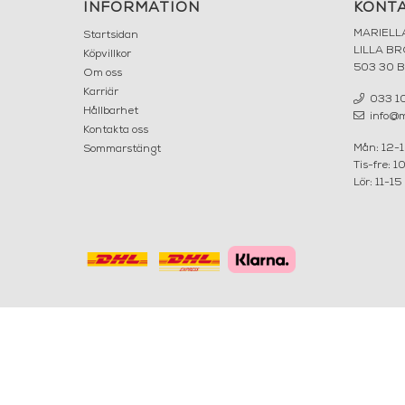
INFORMATION
KONT
MARIELL
Startsidan
LILLA B
Köpvillkor
503 30 
Om oss
Karriär
033 10
Hållbarhet
info@ma
Kontakta oss
Mån: 12-
Sommarstängt
Tis-fre: 1
Lör: 11-15