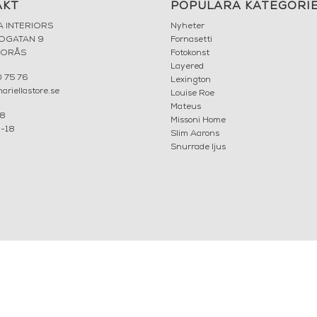
AKT
POPULÄRA KATEGORI
A INTERIORS
Nyheter
ROGATAN 9
Fornasetti
BORÅS
Fotokonst
Layered
 75 76
Lexington
riellastore.se
Louise Roe
Mateus
18
Missoni Home
0-18
Slim Aarons
Snurrade ljus