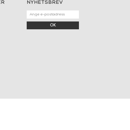
ER
NYHETSBREV
OK