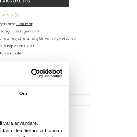
I VARUKORG
gsvara
gervaror.
Läs mer
sdagar på lagervaror
r du registrerar dig för vårt nyhetsbrev
 vid köp över 1000:-
större möbler
UKTEN
Om
ll våra användare,
sådana identifierare och annan