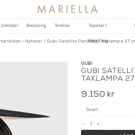
Detaljer
Belysning
Textilier
Tapeter |
Väggfärg
tartsidan
>
Nyheter
/
Gubi Satellite Pendant - taklampa 27 
GUBI
GUBI SATELLI
TAKLAMPA 27
9.150
kr
-
+