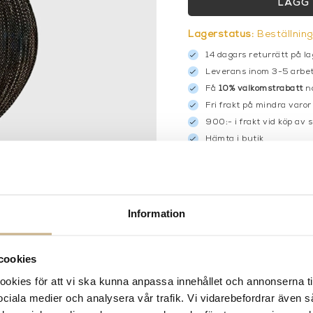
LÄGG 
Lagerstatus:
Beställnin
14 dagars returrätt på la
Leverans inom 3-5 arbet
Få
10% välkomstrabatt
nä
Fri frakt på mindra varor
900:- i frakt vid köp av 
Hämta i butik
FRÅGA OSS OM PROD
BESKRIVNING
Information
SPECIFIKATIONER
cookies
kies för att vi ska kunna anpassa innehållet och annonserna ti
 sociala medier och analysera vår trafik. Vi vidarebefordrar även 