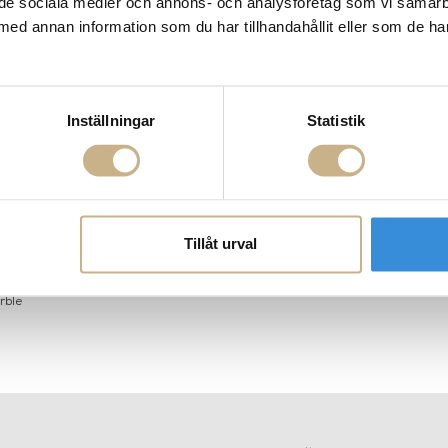
ill de sociala medier och annons- och analysföretag som vi samar
med annan information som du har tillhandahållit eller som de ha
Inställningar
Statistik
Tillåt urval
e Lamp - White
Bestlite - BL6 Black Brass
Taklampa - 
rble