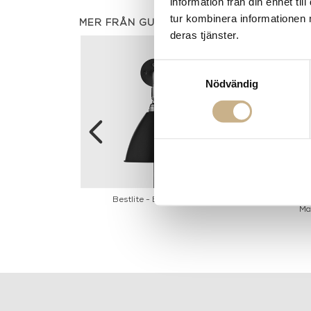
information från din enhet t
tur kombinera informationen 
MER FRÅN GUBI
deras tjänster.
Samtyckesval
Nödvändig
- Floor Lamp
Bestlite - BL7 Chrome
Gravity Tabl
Ma