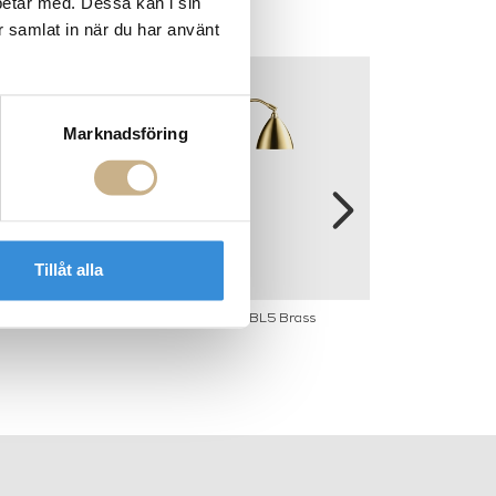
betar med. Dessa kan i sin
r samlat in när du har använt
Marknadsföring
Tillåt alla
1972 PENDANT
Bestlite - BL5 Brass
Taklampa - 