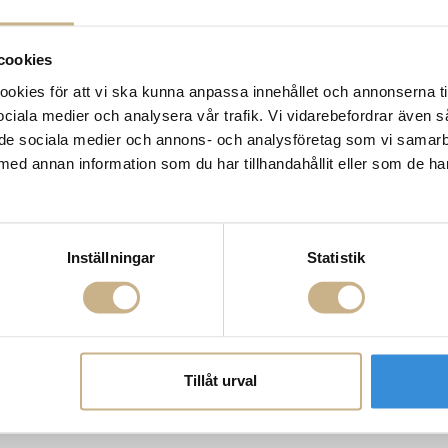
cookies
kies för att vi ska kunna anpassa innehållet och annonserna ti
 sociala medier och analysera vår trafik. Vi vidarebefordrar även 
ill de sociala medier och annons- och analysföretag som vi samar
med annan information som du har tillhandahållit eller som de ha
Inställningar
Statistik
Tillåt urval
- BL4 Brass
Rund väggspegel - IOI Wall Mirror
Byrå - 62 Dre