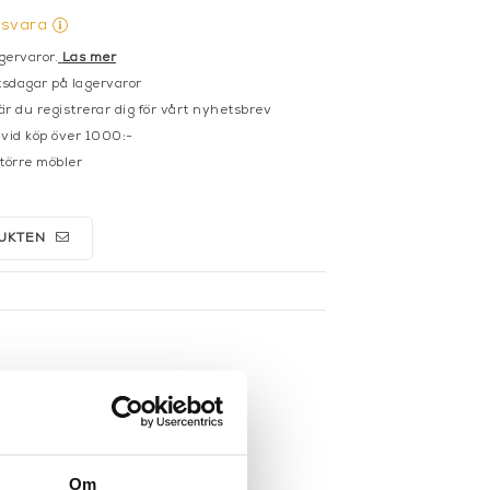
gsvara
gervaror.
Läs mer
sdagar på lagervaror
r du registrerar dig för vårt nyhetsbrev
 vid köp över 1000:-
större möbler
UKTEN
Om