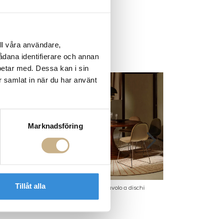
ll våra användare,
sådana identifierare och annan
betar med. Dessa kan i sin
r samlat in när du har använt
Marknadsföring
Tillåt alla
sser 6 Drawers
Matbord - Tavolo a dischi
Adnet Wall Mirr
Mediu