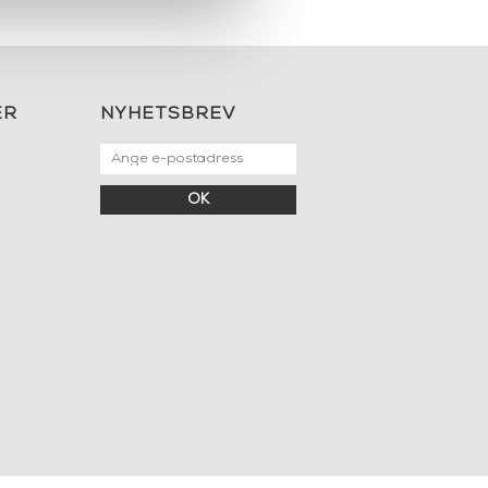
ER
NYHETSBREV
OK