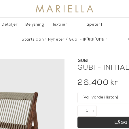
Detaljer
Belysning
Textilier
Tapeter |
Väggfärg
Startsidan
>
Nyheter
/
Gubi - Initial Chair
GUBI
GUBI - INITIA
26.400
kr
-
+
LÄGG 