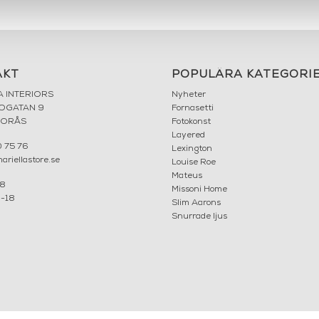
AKT
POPULÄRA KATEGORI
A INTERIORS
Nyheter
ROGATAN 9
Fornasetti
BORÅS
Fotokonst
Layered
 75 76
Lexington
riellastore.se
Louise Roe
Mateus
18
Missoni Home
0-18
Slim Aarons
Snurrade ljus