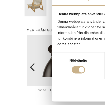
Denna webbplats använder 
Denna webbplats använder coo
tillhandahålla funktioner för
MER FRÅN GUBI
information från din enhet t
tur kombinera informationen 
deras tjänster.
Samtyckesval
Nödvändig
ing Jaime Hayon
Bestlite - BL7 Black Brass
Bestlite 