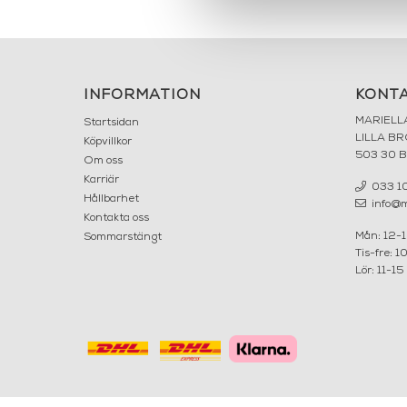
INFORMATION
KONT
MARIELL
Startsidan
LILLA B
Köpvillkor
503 30 
Om oss
Karriär
033 10
Hållbarhet
info@ma
Kontakta oss
Mån: 12-
Sommarstängt
Tis-fre: 1
Lör: 11-15