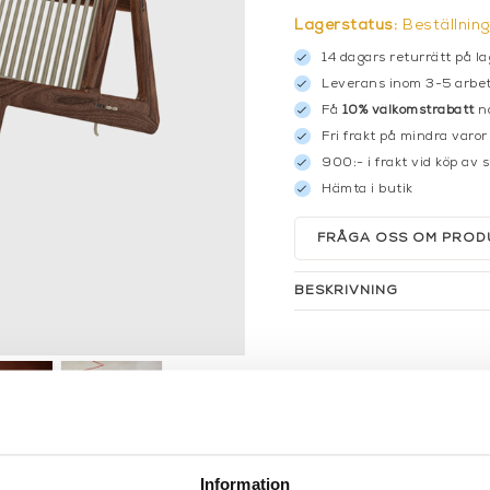
Lagerstatus:
Beställnin
14 dagars returrätt på la
Leverans inom 3-5 arbet
Få
10% välkomstrabatt
nä
Fri frakt på mindra varor
900:- i frakt vid köp av 
Hämta i butik
FRÅGA OSS OM PROD
BESKRIVNING
Information