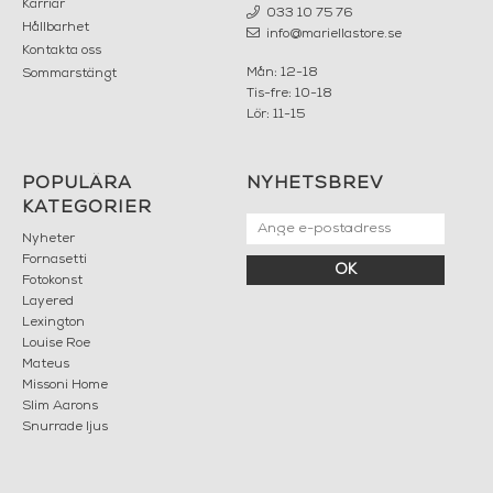
Karriär
033 10 75 76
Hållbarhet
info@mariellastore.se
Kontakta oss
Mån: 12-18
Sommarstängt
Tis-fre: 10-18
Lör: 11-15
POPULÄRA
NYHETSBREV
KATEGORIER
Nyheter
Fornasetti
OK
Fotokonst
Layered
Lexington
Louise Roe
Mateus
Missoni Home
Slim Aarons
Snurrade ljus