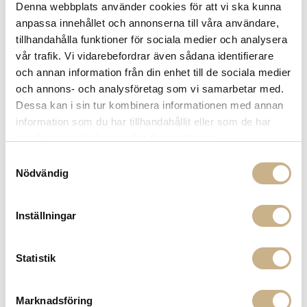
Denna webbplats använder cookies för att vi ska kunna
Lagerstatus:
Beställningsvara
anpassa innehållet och annonserna till våra användare,
tillhandahålla funktioner för sociala medier och analysera
14 dagars returrätt på lagervaror.
Läs mer
vår trafik. Vi vidarebefordrar även sådana identifierare
Leverans inom 3-5 arbetsdagar på lagervaror
och annan information från din enhet till de sociala medier
Få
10% välkomstrabatt
när du registrerar dig för vårt
nyhetsbrev
och annons- och analysföretag som vi samarbetar med.
Fri frakt på mindra varor vid köp över 1000:-
Dessa kan i sin tur kombinera informationen med annan
900:- i frakt vid köp av större möbler
information som du har tillhandahållit eller som de har
Hämta i butik
samlat in när du har använt deras tjänster.
Samtyckesval
FRÅGA OSS OM PRODUKTEN
Nödvändig
Inställningar
BESKRIVNING
SPECIFIKATIONER
Statistik
Marknadsföring