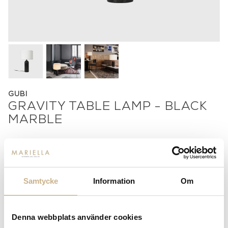
GUBI
GRAVITY TABLE LAMP - BLACK
MARBLE
8.000
kr
Samtycke
Information
Om
Denna webbplats använder cookies
-
+
LÄGG I VARUKORG