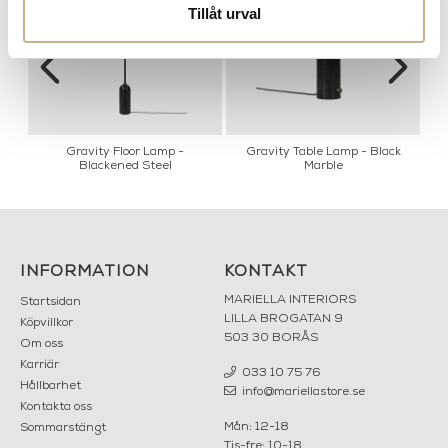
Tillåt urval
Gravity Floor Lamp -
Gravity Table Lamp - Black
Blackened Steel
Marble
INFORMATION
KONTAKT
MARIELLA INTERIORS
Startsidan
LILLA BROGATAN 9
Köpvillkor
503 30 BORÅS
Om oss
Karriär
033 10 75 76
Hållbarhet
info@mariellastore.se
Kontakta oss
Mån: 12-18
Sommarstängt
Tis-fre: 10-18