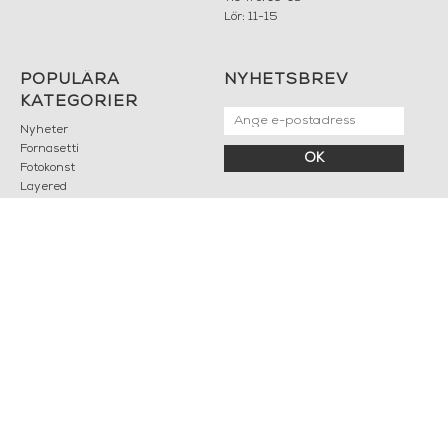
Lör: 11-15
POPULÄRA
NYHETSBREV
KATEGORIER
Nyheter
Fornasetti
OK
Fotokonst
Layered
Lexington
Louise Roe
Mateus
Missoni Home
Slim Aarons
Snurrade ljus