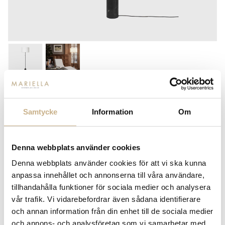
GUBI
GRAVITY FLOOR LAMP - BLACK
Samtycke
Information
Om
MARBLE
11.450
kr
Denna webbplats använder cookies
Denna webbplats använder cookies för att vi ska kunna
anpassa innehållet och annonserna till våra användare,
tillhandahålla funktioner för sociala medier och analysera
-
+
LÄGG I VARUKORG
vår trafik. Vi vidarebefordrar även sådana identifierare
och annan information från din enhet till de sociala medier
Lagerstatus:
Beställningsvara
och annons- och analysföretag som vi samarbetar med.