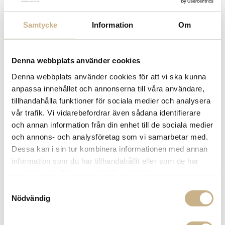
Samtycke
Information
Om
ASTIER DE VILLATTE
Denna webbplats använder cookies
GRAND CHALET CAT CANDLE
Denna webbplats använder cookies för att vi ska kunna
LID FOR GLASS CANDLES
anpassa innehållet och annonserna till våra användare,
tillhandahålla funktioner för sociala medier och analysera
1.650
kr
vår trafik. Vi vidarebefordrar även sådana identifierare
och annan information från din enhet till de sociala medier
-
+
LÄGG I VARUKORG
och annons- och analysföretag som vi samarbetar med.
Dessa kan i sin tur kombinera informationen med annan
Lagerstatus:
I lager
information som du har tillhandahållit eller som de har
samlat in när du har använt deras tjänster.
14 dagars returrätt på lagervaror.
Läs mer
Leverans inom 3-5 arbetsdagar på lagervaror
Samtyckesval
Få
10% välkomstrabatt
när du registrerar dig för vårt
Nödvändig
nyhetsbrev
Fri frakt på mindra varor vid köp över 1000:-