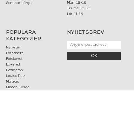
Mån: 12-18
Sommarstängt
Tis-fre: 10-18
Lör: 11-15
POPULÄRA
NYHETSBREV
KATEGORIER
Nyheter
Fornasetti
OK
Fotokonst
Layered
Lexington
Louise Roe
Mateus
Missoni Home
Slim Aarons
Snurrade ljus