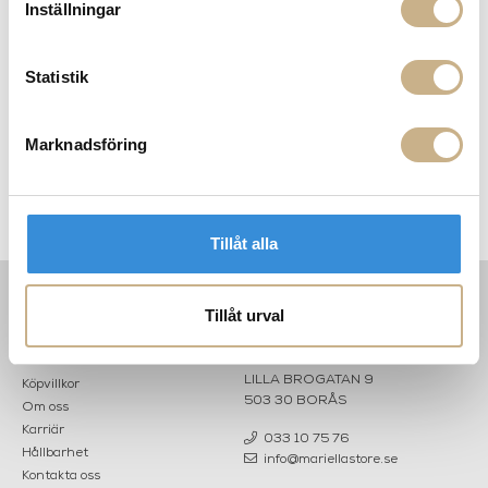
Inställningar
900:- i frakt vid köp av större möbler
Hämta i butik
Statistik
FRÅGA OSS OM PRODUKTEN
Marknadsföring
BESKRIVNING
SPECIFIKATIONER
Tillåt alla
Tillåt urval
INFORMATION
KONTAKT
MARIELLA INTERIORS
Startsidan
LILLA BROGATAN 9
Köpvillkor
503 30 BORÅS
Om oss
Karriär
033 10 75 76
Hållbarhet
info@mariellastore.se
Kontakta oss