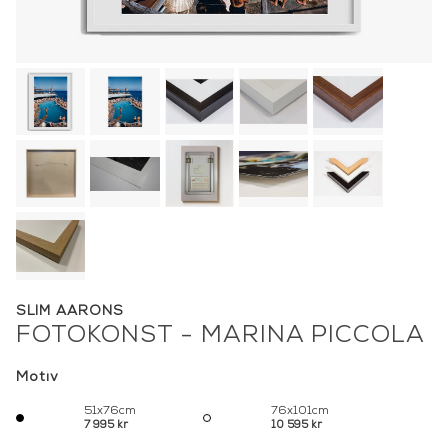
SLIM AARONS
FOTOKONST - MARINA PICCOLA
Motiv
51x76cm
76x101cm
7 995 kr
10 595 kr