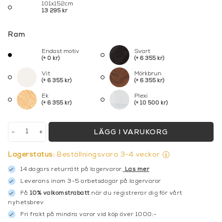
101x152cm
13 295 kr
Ram
Endast motiv
Svart
(+ 0 kr)
(+ 6 355 kr)
Vit
Mörkbrun
(+ 6 355 kr)
(+ 6 355 kr)
Ek
Plexi
(+ 6 355 kr)
(+ 10 500 kr)
-
+
LÄGG I VARUKORG
Lagerstatus:
Beställningsvara 3-4 veckor
14 dagars returrätt på lagervaror.
Läs mer
Leverans inom 3-5 arbetsdagar på lagervaror
Få
10% välkomstrabatt
när du registrerar dig för vårt
nyhetsbrev
Fri frakt på mindra varor vid köp över 1000:-