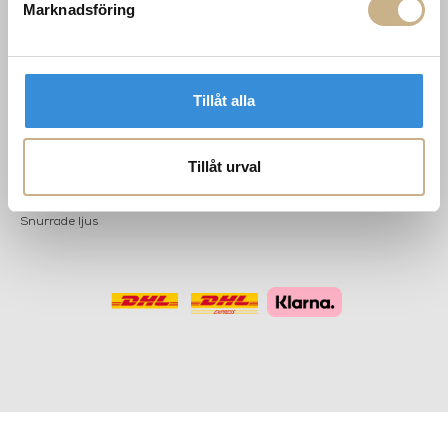
POPULÄRA
NYHETSBREV
Marknadsföring
KATEGORIER
Nyheter
Fornasetti
OK
Fotokonst
Tillåt alla
Layered
Lexington
Louise Roe
Tillåt urval
Mateus
Missoni Home
Slim Aarons
Snurrade ljus