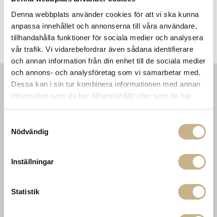
Denna webbplats använder cookies för att vi ska kunna
anpassa innehållet och annonserna till våra användare,
Fotokonst - C. Z. Guest
Fotokonst - Exuma Holiday
tillhandahålla funktioner för sociala medier och analysera
vår trafik. Vi vidarebefordrar även sådana identifierare
och annan information från din enhet till de sociala medier
och annons- och analysföretag som vi samarbetar med.
Dessa kan i sin tur kombinera informationen med annan
INFORMATION
KONTAKT
information som du har tillhandahållit eller som de har
samlat in när du har använt deras tjänster.
MARIELLA INTERIORS
Startsidan
LILLA BROGATAN 9
Köpvillkor
Samtyckesval
503 30 BORÅS
Om oss
Nödvändig
Karriär
033 10 75 76
Hållbarhet
info@mariellastore.se
Kontakta oss
Inställningar
Mån: 12-18
Sommarstängt
Tis-fre: 10-18
Lör: 11-15
Statistik