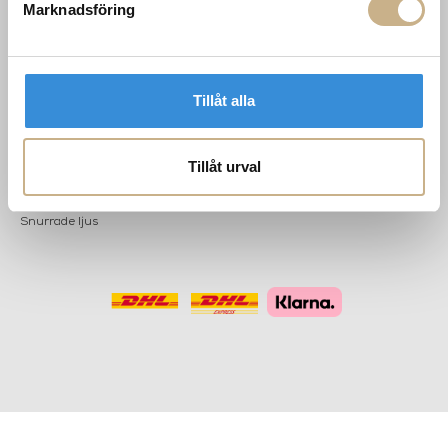
POPULÄRA
NYHETSBREV
Marknadsföring
KATEGORIER
Nyheter
Fornasetti
OK
Fotokonst
Tillåt alla
Layered
Lexington
Louise Roe
Tillåt urval
Mateus
Missoni Home
Slim Aarons
Snurrade ljus