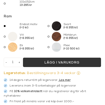
101x152cm
13 295 kr
Ram
Endast motiv
Svart
(+ 0 kr)
(+ 6 355 kr)
Vit
Mörkbrun
(+ 6 355 kr)
(+ 6 355 kr)
Ek
Plexi
(+ 6 355 kr)
(+ 10 500 kr)
-
+
LÄGG I VARUKORG
Lagerstatus:
Beställningsvara 3-4 veckor
14 dagars returrätt på lagervaror.
Läs mer
Leverans inom 3-5 arbetsdagar på lagervaror
Få
10% välkomstrabatt
när du registrerar dig för vårt
nyhetsbrev
Fri frakt på mindra varor vid köp över 1000:-