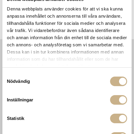
Denna webbplats använder cookies för att vi ska kunna
anpassa innehållet och annonserna till våra användare,
ns
Fotokonst - Palm Spring
Fotokonst - Zermatt Skiing
tillhandahålla funktioner för sociala medier och analysera
Riders
vår trafik. Vi vidarebefordrar även sådana identifierare
och annan information från din enhet till de sociala medier
och annons- och analysföretag som vi samarbetar med.
Dessa kan i sin tur kombinera informationen med annan
INFORMATION
KONTAKT
information som du har tillhandahållit eller som de har
samlat in när du har använt deras tjänster.
MARIELLA INTERIORS
Startsidan
LILLA BROGATAN 9
Köpvillkor
Samtyckesval
503 30 BORÅS
Om oss
Nödvändig
Karriär
033 10 75 76
Hållbarhet
info@mariellastore.se
Kontakta oss
Inställningar
Mån: 12-18
Sommarstängt
Tis-fre: 10-18
Lör: 11-15
Statistik