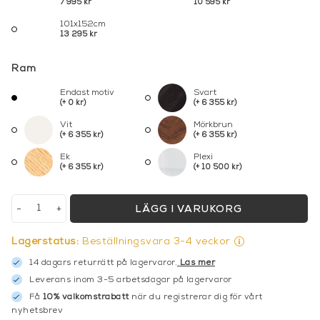
7 995 kr
10 595 kr
101x152cm
13 295 kr
Ram
Endast motiv
Svart
(+ 0 kr)
(+ 6 355 kr)
Vit
Mörkbrun
(+ 6 355 kr)
(+ 6 355 kr)
Ek
Plexi
(+ 6 355 kr)
(+ 10 500 kr)
-
+
LÄGG I VARUKORG
Lagerstatus:
Beställningsvara 3-4 veckor
14 dagars returrätt på lagervaror.
Läs mer
Leverans inom 3-5 arbetsdagar på lagervaror
Få
10% välkomstrabatt
när du registrerar dig för vårt
nyhetsbrev