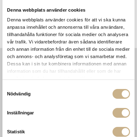
Denna webbplats använder cookies
Denna webbplats använder cookies för att vi ska kunna
anpassa innehållet och annonserna till våra användare,
Fotokonst - Liz Pringle
Fotokonst - Skiing Party
tillhandahålla funktioner för sociala medier och analysera
Refreshments in Jamaica
vår trafik. Vi vidarebefordrar även sådana identifierare
och annan information från din enhet till de sociala medier
och annons- och analysföretag som vi samarbetar med.
Dessa kan i sin tur kombinera informationen med annan
INFORMATION
KONTAKT
information som du har tillhandahållit eller som de har
MARIELLA INTERIORS
Startsidan
samlat in när du har använt deras tjänster.
LILLA BROGATAN 9
Köpvillkor
Samtyckesval
503 30 BORÅS
Om oss
Nödvändig
Karriär
033 10 75 76
Hållbarhet
info@mariellastore.se
Kontakta oss
Inställningar
Mån: 12-18
Sommarstängt
Tis-fre: 10-18
Lör: 11-15
Statistik