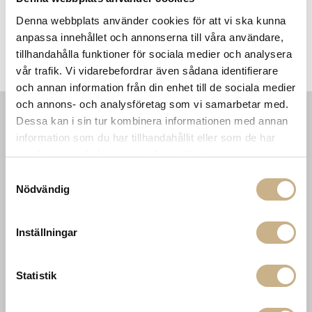
Denna webbplats använder cookies för att vi ska kunna
anpassa innehållet och annonserna till våra användare,
le
Fotokonst - Beauty and the
Fotokonst - Socialites
tillhandahålla funktioner för sociala medier och analysera
beast
vår trafik. Vi vidarebefordrar även sådana identifierare
och annan information från din enhet till de sociala medier
och annons- och analysföretag som vi samarbetar med.
Dessa kan i sin tur kombinera informationen med annan
INFORMATION
KONTAKT
information som du har tillhandahållit eller som de har
samlat in när du har använt deras tjänster.
MARIELLA INTERIORS
Startsidan
LILLA BROGATAN 9
Köpvillkor
Samtyckesval
503 30 BORÅS
Om oss
Nödvändig
Karriär
033 10 75 76
Hållbarhet
info@mariellastore.se
Kontakta oss
Inställningar
Mån: 12-18
Sommarstängt
Tis-fre: 10-18
Lör: 11-15
Statistik