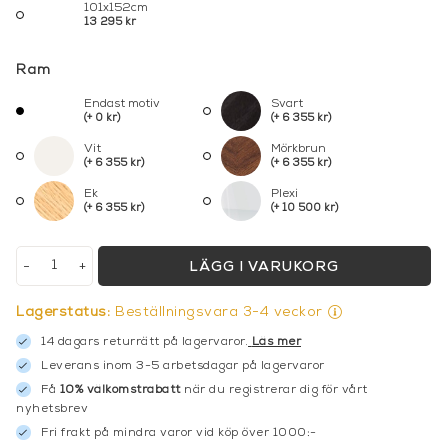
101x152cm
13 295 kr
Ram
Endast motiv
Svart
(+ 0 kr)
(+ 6 355 kr)
Vit
Mörkbrun
(+ 6 355 kr)
(+ 6 355 kr)
Ek
Plexi
(+ 6 355 kr)
(+ 10 500 kr)
-
+
LÄGG I VARUKORG
Lagerstatus:
Beställningsvara 3-4 veckor
14 dagars returrätt på lagervaror.
Läs mer
Leverans inom 3-5 arbetsdagar på lagervaror
Få
10% välkomstrabatt
när du registrerar dig för vårt
nyhetsbrev
Fri frakt på mindra varor vid köp över 1000:-