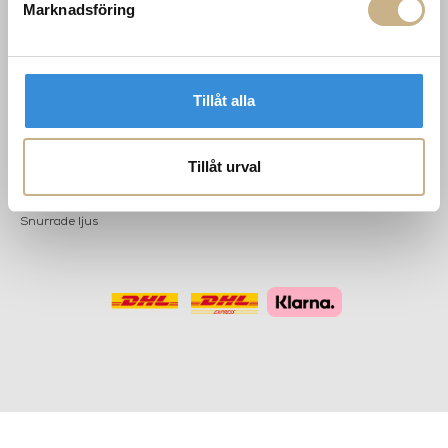
POPULÄRA
NYHETSBREV
Marknadsföring
KATEGORIER
Nyheter
Fornasetti
OK
Fotokonst
Tillåt alla
Layered
Lexington
Louise Roe
Tillåt urval
Mateus
Missoni Home
Slim Aarons
Snurrade ljus