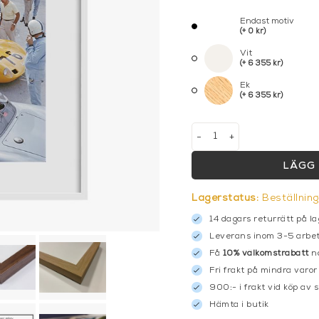
Endast motiv
(+ 0 kr)
Vit
(+ 6 355 kr)
Ek
(+ 6 355 kr)
-
+
LÄGG 
Lagerstatus:
Beställnin
14 dagars returrätt på la
Leverans inom 3-5 arbet
Få
10% välkomstrabatt
nä
Fri frakt på mindra varor
900:- i frakt vid köp av 
Hämta i butik