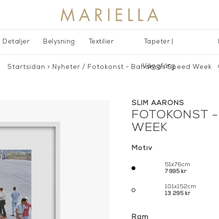
Detaljer
Belysning
Textilier
Tapeter |
Väggfärg
Startsidan
>
Nyheter
/
Fotokonst - Bahamas Speed Week
SLIM AARONS
FOTOKONST 
WEEK
Motiv
51x76cm
7 995 kr
101x152cm
13 295 kr
Ram