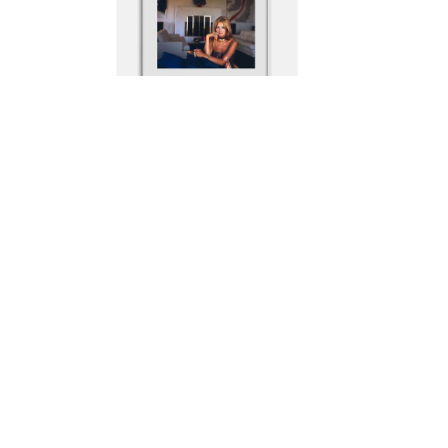
Fotokonst - Britt Ekland
Fotokonst - Buzios