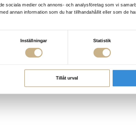
ill de sociala medier och annons- och analysföretag som vi samar
 Saint-Tropez
Fotokonst - Eden Hartford
Fotokonst - Sp
med annan information som du har tillhandahållit eller som de ha
Inställningar
Statistik
Tillåt urval