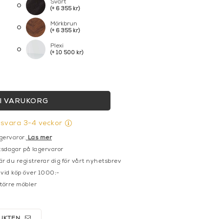
Svart
(+ 6 355 kr)
Mörkbrun
(+ 6 355 kr)
Plexi
(+ 10 500 kr)
I VARUKORG
gsvara 3-4 veckor
gervaror.
Läs mer
sdagar på lagervaror
r du registrerar dig för vårt nyhetsbrev
 vid köp över 1000:-
större möbler
UKTEN