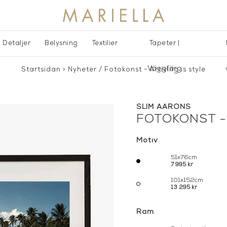
Detaljer
Belysning
Textilier
Tapeter |
Väggfärg
Startsidan
>
Nyheter
/
Fotokonst - Arriving is style
SLIM AARONS
FOTOKONST - 
Motiv
51x76cm
7 995 kr
101x152cm
13 295 kr
Ram