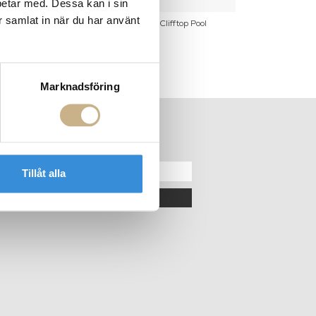
betar med. Dessa kan i sin
r samlat in när du har använt
king the Plunge
Fotokonst - Clifftop Pool
Fotokonst - 
Marknadsföring
ER
NYHETSBREV
Tillåt alla
OK