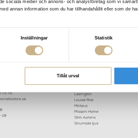
ill de sociala medier och annons- och analysföretag som vi samar
med annan information som du har tillhandahållit eller som de ha
ining In Gstaad
Fotokonst - Sea Drive
Fotokonst - Ta
Inställningar
Statistik
AKT
POPULÄRA KATEGORI
A INTERIORS
Nyheter
Tillåt urval
ROGATAN 9
Fornasetti
BORÅS
Fotokonst
Layered
 75 76
Lexington
riellastore.se
Louise Roe
Mateus
18
Missoni Home
0-18
Slim Aarons
Snurrade ljus