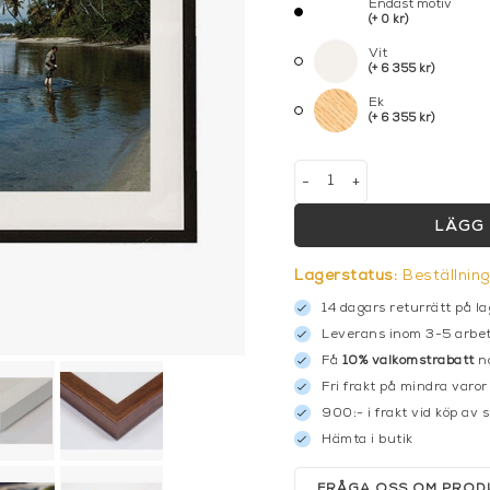
Endast motiv
(+ 0 kr)
Vit
(+ 6 355 kr)
Ek
(+ 6 355 kr)
-
+
LÄGG 
Lagerstatus:
Beställnin
14 dagars returrätt på la
Leverans inom 3-5 arbet
Få
10% välkomstrabatt
nä
Fri frakt på mindra varor
900:- i frakt vid köp av 
Hämta i butik
FRÅGA OSS OM PROD