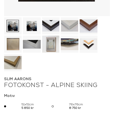
SLIM AARONS
FOTOKONST - ALPINE SKIING
Motiv
51x51cm
76x76cm
5 850 kr
8 750 kr