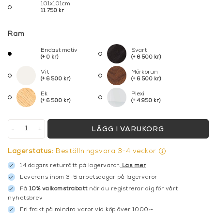
101x101cm
11 750 kr
Ram
Endast motiv
Svart
(+ 0 kr)
(+ 6 500 kr)
Vit
Mörkbrun
(+ 6 500 kr)
(+ 6 500 kr)
Ek
Plexi
(+ 6 500 kr)
(+ 4 950 kr)
-
+
LÄGG I VARUKORG
Lagerstatus:
Beställningsvara 3-4 veckor
14 dagars returrätt på lagervaror.
Läs mer
Leverans inom 3-5 arbetsdagar på lagervaror
Få
10% välkomstrabatt
när du registrerar dig för vårt
nyhetsbrev
Fri frakt på mindra varor vid köp över 1000:-