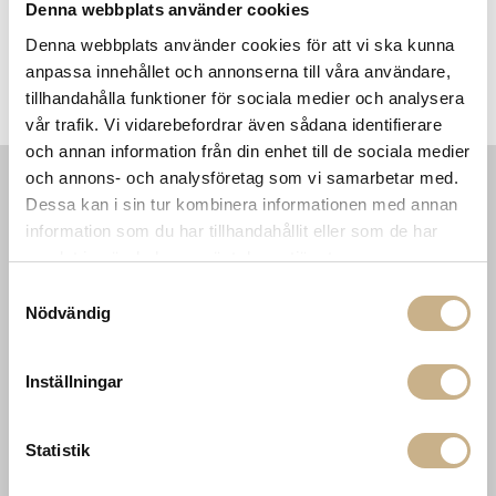
Denna webbplats använder cookies
Denna webbplats använder cookies för att vi ska kunna
anpassa innehållet och annonserna till våra användare,
Fotokonst - Poolside Fashions
Fotokonst - Socialites
tillhandahålla funktioner för sociala medier och analysera
vår trafik. Vi vidarebefordrar även sådana identifierare
och annan information från din enhet till de sociala medier
och annons- och analysföretag som vi samarbetar med.
Dessa kan i sin tur kombinera informationen med annan
INFORMATION
KONTAKT
information som du har tillhandahållit eller som de har
MARIELLA INTERIORS
Startsidan
samlat in när du har använt deras tjänster.
LILLA BROGATAN 9
Köpvillkor
503 30 BORÅS
Samtyckesval
Om oss
Nödvändig
Karriär
033 10 75 76
Hållbarhet
info@mariellastore.se
Kontakta oss
Inställningar
Mån: 12-18
Sommarstängt
Tis-fre: 10-18
Lör: 11-15
Statistik