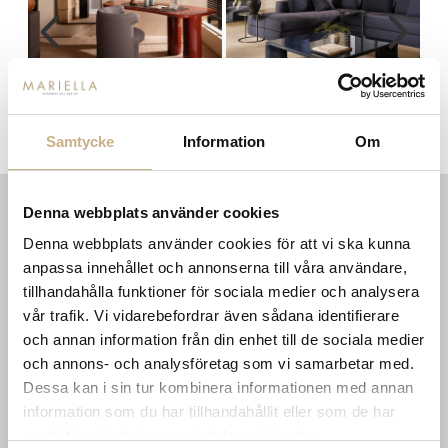
Skrivbord - Henry
Soffbord - Frank
Samtycke
Information
Om
Denna webbplats använder cookies
INFORMATION
KONTAKT
Denna webbplats använder cookies för att vi ska kunna
MARIELLA INTERIORS
anpassa innehållet och annonserna till våra användare,
Startsidan
LILLA BROGATAN 9
Köpvillkor
tillhandahålla funktioner för sociala medier och analysera
503 30 BORÅS
Om oss
vår trafik. Vi vidarebefordrar även sådana identifierare
Karriär
och annan information från din enhet till de sociala medier
033 10 75 76
Hållbarhet
info@mariellastore.se
och annons- och analysföretag som vi samarbetar med.
Kontakta oss
Dessa kan i sin tur kombinera informationen med annan
Mån: 12-18
Sommarstängt
information som du har tillhandahållit eller som de har
Tis-fre: 10-18
Lör: 11-15
samlat in när du har använt deras tjänster.