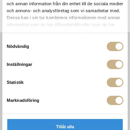
och annan information från din enhet till de sociala medier
och annons- och analysföretag som vi samarbetar med.
Soffa - Shiki
Konsollbord - Quaderna
Dessa kan i sin tur kombinera informationen med annan
information som du har tillhandahållit eller som de har
samlat in när du har använt deras tjänster.
Samtyckesval
Nödvändig
INFORMATION
KONTAKT
MARIELLA INTERIORS
Startsidan
Inställningar
LILLA BROGATAN 9
Köpvillkor
503 30 BORÅS
Om oss
Karriär
033 10 75 76
Statistik
Hållbarhet
info@mariellastore.se
Kontakta oss
Mån: 12-18
Sommarstängt
Marknadsföring
Tis-fre: 10-18
Lör: 11-15
POPULÄRA
NYHETSBREV
Tillåt alla