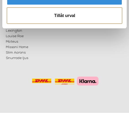
KATEGORIER
Nyheter
Fornasetti
Tillåt urval
OK
Fotokonst
Layered
Lexington
Louise Roe
Mateus
Missoni Home
Slim Aarons
Snurrade ljus