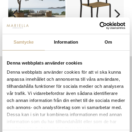
ck
soffa - Palinfrasca moduler
Karmstol - GREEN POINT
Samtycke
Information
Om
Denna webbplats använder cookies
Denna webbplats använder cookies för att vi ska kunna
INFORMATION
KONTAKT
anpassa innehållet och annonserna till våra användare,
MARIELLA INTERIORS
Startsidan
tillhandahålla funktioner för sociala medier och analysera
LILLA BROGATAN 9
Köpvillkor
vår trafik. Vi vidarebefordrar även sådana identifierare
503 30 BORÅS
Om oss
och annan information från din enhet till de sociala medier
Karriär
033 10 75 76
och annons- och analysföretag som vi samarbetar med.
Hållbarhet
info@mariellastore.se
Dessa kan i sin tur kombinera informationen med annan
Kontakta oss
Mån: 12-18
Sommarstängt
information som du har tillhandahållit eller som de har
Tis-fre: 10-18
samlat in när du har använt deras tjänster.
Lör: 11-15