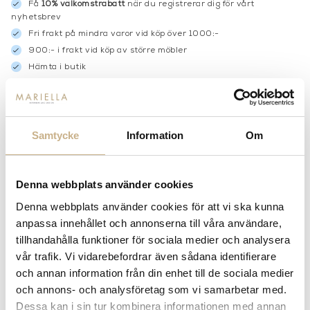
Få
10% välkomstrabatt
när du registrerar dig för vårt
nyhetsbrev
Fri frakt på mindra varor vid köp över 1000:-
900:- i frakt vid köp av större möbler
Hämta i butik
FRÅGA OSS OM PRODUKTEN
Samtycke
Information
Om
BESKRIVNING
SPECIFIKATIONER
Denna webbplats använder cookies
Denna webbplats använder cookies för att vi ska kunna
anpassa innehållet och annonserna till våra användare,
tillhandahålla funktioner för sociala medier och analysera
MER FRÅN PIERRE FREY
vår trafik. Vi vidarebefordrar även sådana identifierare
och annan information från din enhet till de sociala medier
och annons- och analysföretag som vi samarbetar med.
Dessa kan i sin tur kombinera informationen med annan