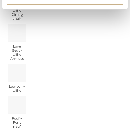
Fåtölj -
Litho
Dining
chair
Love
Seat -
Litho
Armless
Low pall -
Litho
Pouf -
Pont
neuf