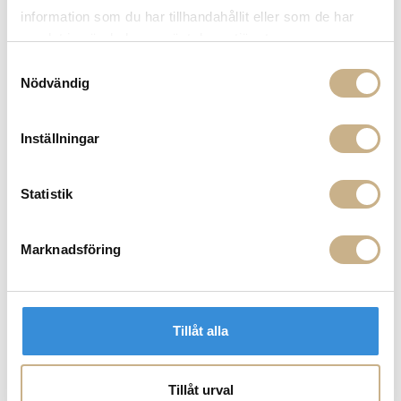
information som du har tillhandahållit eller som de har
samlat in när du har använt deras tjänster.
Samtyckesval
Nödvändig
Tyg metervara - PETIT
Fåtölj - Litho Dining chair
SCEAUX
Inställningar
Statistik
PRODUKTVARIANTER
Marknadsföring
Fåtölj -
Litho
Tillåt alla
Armchair
Tillåt urval