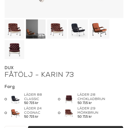
DUX
FÅTÖLJ - KARIN 73
Färg
LÄDER 88
LÄDER 28
CLASSIC
CHOKLADBRUN
50 715 kr
50 715 kr
LÄDER 24
LÄDER 29
COGNAC
MÖRKBRUN
50 715 kr
50 715 kr