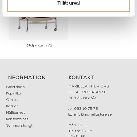
Tillåt urval
Fåtölj - Karin 73
INFORMATION
KONTAKT
MARIELLA INTERIORS
Startsidan
LILLA BROGATAN 9
Köpvillkor
503 30 BORÅS
Om oss
Karriär
033 10 75 76
Hållbarhet
info@mariellastore.se
Kontakta oss
Mån: 12-18
Sommarstängt
Tis-fre: 10-18
Lör: 11-15