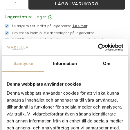
-
+
LÄGG I VARUKORG
Lagerstatus:
I lager
14 dagars returrätt på lagervaror.
Läs mer
Leverans inom 3-5 arbetsdagar på lagervaror
Få
10% välkomstrabatt
när du registrerar dig för vårt
nyhetsbrev
Fri frakt på mindra varor vid köp över 1000:-
900:- i frakt vid köp av större möbler
Samtycke
Information
Om
Hämta i butik
FRÅGA OSS OM PRODUKTEN
Denna webbplats använder cookies
Denna webbplats använder cookies för att vi ska kunna
anpassa innehållet och annonserna till våra användare,
BESKRIVNING
tillhandahålla funktioner för sociala medier och analysera
vår trafik. Vi vidarebefordrar även sådana identifierare
SPECIFIKATIONER
och annan information från din enhet till de sociala medier
och annons- och analysföretag som vi samarbetar med.