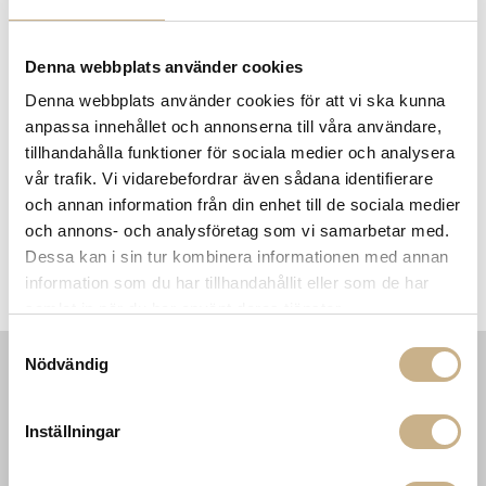
MER FRÅN AUDO COPENHAGEN
Denna webbplats använder cookies
Denna webbplats använder cookies för att vi ska kunna
anpassa innehållet och annonserna till våra användare,
tillhandahålla funktioner för sociala medier och analysera
vår trafik. Vi vidarebefordrar även sådana identifierare
och annan information från din enhet till de sociala medier
och annons- och analysföretag som vi samarbetar med.
Dessa kan i sin tur kombinera informationen med annan
m
Bordslampa - Nonna
Stol - The Penguin dining
information som du har tillhandahållit eller som de har
Travertine
chair
samlat in när du har använt deras tjänster.
Samtyckesval
Nödvändig
INFORMATION
KONTAKT
Inställningar
MARIELLA INTERIORS
Startsidan
LILLA BROGATAN 9
Köpvillkor
503 30 BORÅS
Om oss