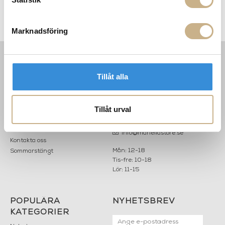
Soffbord - Maylis
Armchair Outdoor - BOBOLI
Marknadsföring
INFORMATION
KONTAKT
Tillåt alla
MARIELLA INTERIORS
Startsidan
LILLA BROGATAN 9
Köpvillkor
503 30 BORÅS
Tillåt urval
Om oss
Karriär
033 10 75 76
Hållbarhet
info@mariellastore.se
Kontakta oss
Mån: 12-18
Sommarstängt
Tis-fre: 10-18
Lör: 11-15
POPULÄRA
NYHETSBREV
KATEGORIER