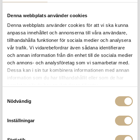
FRÅGA OSS OM PRODUKTEN
Denna webbplats använder cookies
Denna webbplats använder cookies för att vi ska kunna
anpassa innehållet och annonserna till våra användare,
BESKRIVNING
tillhandahålla funktioner för sociala medier och analysera
vår trafik. Vi vidarebefordrar även sådana identifierare
SPECIFIKATIONER
och annan information från din enhet till de sociala medier
och annons- och analysföretag som vi samarbetar med.
Dessa kan i sin tur kombinera informationen med annan
information som du har tillhandahållit eller som de har
PRODUKTVARIANTER
samlat in när du har använt deras tjänster.
Samtyckesval
Nödvändig
Inställningar
Statistik