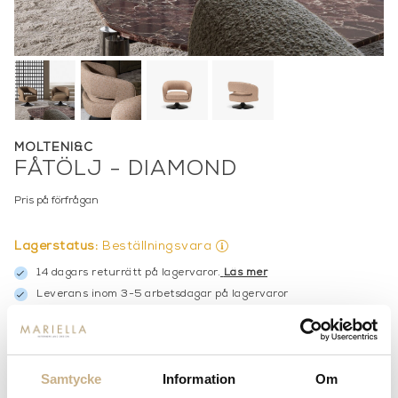
MOLTENI&C
FÅTÖLJ - DIAMOND
Pris på förfrågan
Lagerstatus:
Beställningsvara
14 dagars returrätt på lagervaror.
Läs mer
Leverans inom 3-5 arbetsdagar på lagervaror
Få
10% välkomstrabatt
när du registrerar dig för vårt
nyhetsbrev
Fri frakt på mindra varor vid köp över 1000:-
900:- i frakt vid köp av större möbler
Samtycke
Information
Om
Hämta i butik