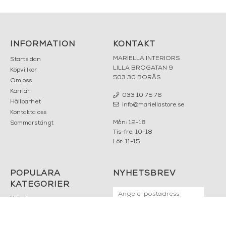
INFORMATION
KONTAKT
MARIELLA INTERIORS
Startsidan
LILLA BROGATAN 9
Köpvillkor
503 30 BORÅS
Om oss
Karriär
033 10 75 76
Hållbarhet
info@mariellastore.se
Kontakta oss
Mån: 12-18
Sommarstängt
Tis-fre: 10-18
Lör: 11-15
POPULÄRA
NYHETSBREV
KATEGORIER
Nyheter
Fornasetti
OK
Fotokonst