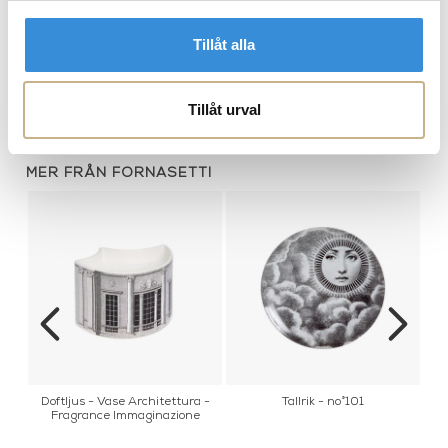
Tillåt alla
Fat - Mano e gioielli
bricka - Chiavi gold and Rombi
black/silver/gold
Black White
Tillåt urval
MER FRÅN FORNASETTI
Doftljus - Vase Architettura -
Tallrik - no°101
y
Fragrance Immaginazione