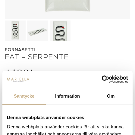
FORNASETTI
FAT - SERPENTE
4.100
kr
-
+
LÄGG I VARUKORG
Samtycke
Information
Om
Lagerstatus:
Best.vara 4-5 månader
14 dagars returrätt på lagervaror.
Läs mer
Denna webbplats använder cookies
Leverans inom 3-5 arbetsdagar på lagervaror
Denna webbplats använder cookies för att vi ska kunna
Få
10% välkomstrabatt
när du registrerar dig för vårt
nyhetsbrev
anpassa innehållet och annonserna till våra användare,