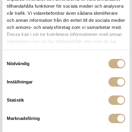
Fri frakt på mindra varor vid köp över 1000:-
tillhandahålla funktioner för sociala medier och analysera
900:- i frakt vid köp av större möbler
vår trafik. Vi vidarebefordrar även sådana identifierare
Hämta i butik
och annan information från din enhet till de sociala medier
och annons- och analysföretag som vi samarbetar med.
FRÅGA OSS OM PRODUKTEN
Dessa kan i sin tur kombinera informationen med annan
information som du har tillhandahållit eller som de har
samlat in när du har använt deras tjänster.
BESKRIVNING
Samtyckesval
Nödvändig
Inställningar
PRODUKTVARIANTER
Statistik
Marknadsföring