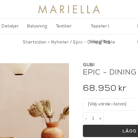
Detaljer
Belysning
Textilier
Tapeter |
Väggfärg
Startsidan
>
Nyheter
/
Epic - Dining Table
GUBI
EPIC - DININ
68.950
kr
-
+
LÄGG 