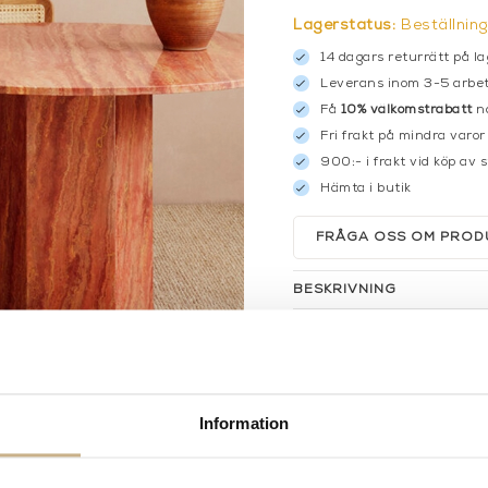
Lagerstatus:
Beställnin
14 dagars returrätt på la
Leverans inom 3-5 arbet
Få
10% välkomstrabatt
nä
Fri frakt på mindra varor
900:- i frakt vid köp av 
Hämta i butik
FRÅGA OSS OM PROD
BESKRIVNING
Information