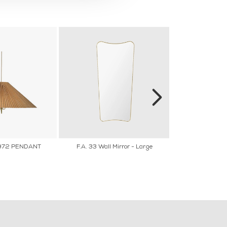
1972 PENDANT
F.A. 33 Wall Mirror - Large
GUBI - Be