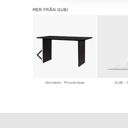
MER FRÅN GUBI
amp - Grey Marble
Skrivbord - Private desk
GUBI - 