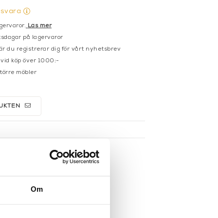
gsvara
gervaror.
Läs mer
sdagar på lagervaror
r du registrerar dig för vårt nyhetsbrev
 vid köp över 1000:-
större möbler
UKTEN
Om