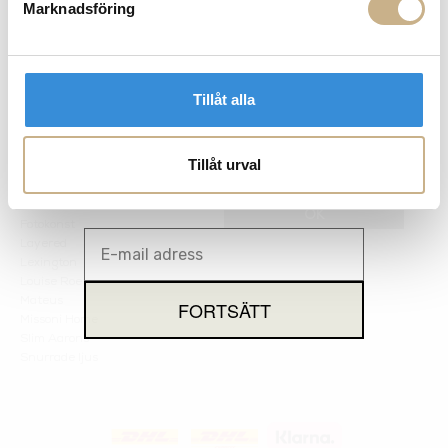
info@mariellastore.se
Marknadsföring
Kontakta oss
Mån: 12-18
Sommarstängt
Tis-fre: 10-18
Lör: 11-15
Tillåt alla
POPULÄRA
NYHETSBREV
KATEGORIER
Tillåt urval
Nyheter
Fornasetti
OK
Fotokonst
Layered
Lexington
Louise Roe
Mateus
Missoni Home
Slim Aarons
Snurrade ljus