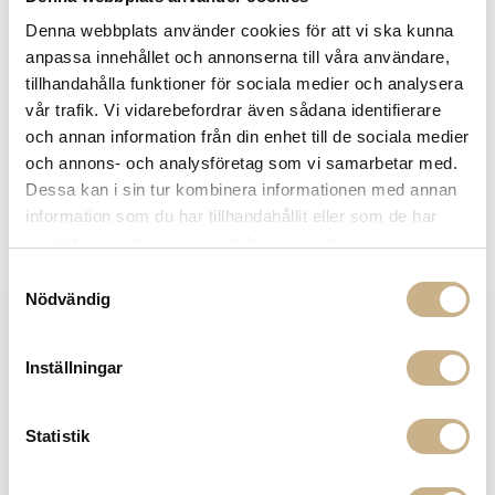
Fri frakt på mindra varor vid köp över 1000:-
Denna webbplats använder cookies för att vi ska kunna
900:- i frakt vid köp av större möbler
anpassa innehållet och annonserna till våra användare,
Hämta i butik
tillhandahålla funktioner för sociala medier och analysera
vår trafik. Vi vidarebefordrar även sådana identifierare
FRÅGA OSS OM PRODUKTEN
och annan information från din enhet till de sociala medier
och annons- och analysföretag som vi samarbetar med.
Dessa kan i sin tur kombinera informationen med annan
BESKRIVNING
information som du har tillhandahållit eller som de har
samlat in när du har använt deras tjänster.
SPECIFIKATIONER
Samtyckesval
Nödvändig
INFORMATION
KONTAKT
Inställningar
MARIELLA INTERIORS
Startsidan
LILLA BROGATAN 9
Köpvillkor
Statistik
503 30 BORÅS
Om oss
Karriär
033 10 75 76
Hållbarhet