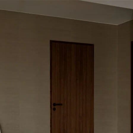
0
Startsidan
>
Nyheter
/
Encensoir Antoinette