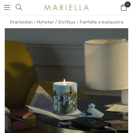
0
Startsidan
>
Nyheter
/
Doftljus - Farfalle e balaustra