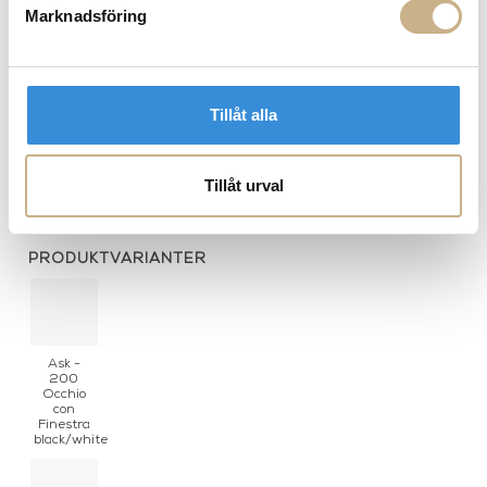
Marknadsföring
Tillåt alla
Kudde - Architettura
Urna - Vase Farfalle colour
50x50cm
Tillåt urval
PRODUKTVARIANTER
Ask -
200
Occhio
con
Finestra
black/white