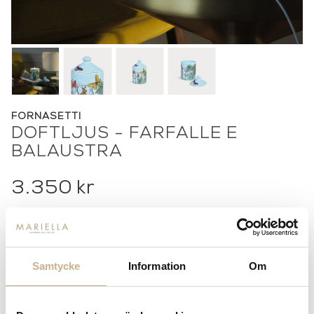
FORNASETTI
DOFTLJUS - FARFALLE E
BALAUSTRA
3.350
kr
-
+
LÄGG I VARUKORG
Lagerstatus:
I lager
Samtycke
Information
Om
14 dagars returrätt på lagervaror.
Läs mer
Leverans inom 3-5 arbetsdagar på lagervaror
Få
10% välkomstrabatt
när du registrerar dig för vårt