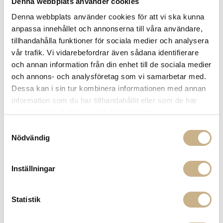
Denna webbplats använder cookies
nyhetsbrev
Denna webbplats använder cookies för att vi ska kunna
Fri frakt på mindra varor vid köp över 1000:-
anpassa innehållet och annonserna till våra användare,
900:- i frakt vid köp av större möbler
tillhandahålla funktioner för sociala medier och analysera
Hämta i butik
vår trafik. Vi vidarebefordrar även sådana identifierare
och annan information från din enhet till de sociala medier
FRÅGA OSS OM PRODUKTEN
och annons- och analysföretag som vi samarbetar med.
Dessa kan i sin tur kombinera informationen med annan
information som du har tillhandahållit eller som de har
samlat in när du har använt deras tjänster.
SPECIFIKATIONER
Samtyckesval
Nödvändig
MER FRÅN FORNASETTI
Inställningar
Statistik