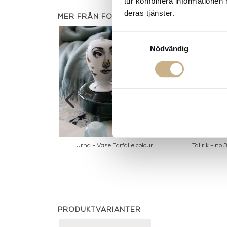
tur kombinera informationen 
deras tjänster.
MER FRÅN FORNASETTI
Samtyckesval
Nödvändig
stronomici black
Urna - Vase Farfalle colour
Tallrik - no
ite
PRODUKTVARIANTER