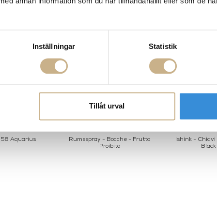
med annan information som du har tillhandahållit eller som de ha
Inställningar
Statistik
Tillåt urval
 358 Aquarius
Rumsspray - Bocche - Frutto
Ishink - Chiav
Proibito
Black