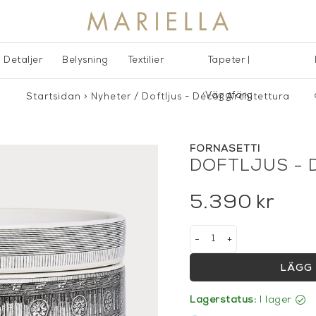
Detaljer
Belysning
Textilier
Tapeter |
Väggfärg
Startsidan
>
Nyheter
/
Doftljus - Décor Architettura
FORNASETTI
DOFTLJUS - 
5.390
kr
-
+
LÄGG 
Lagerstatus:
I lager