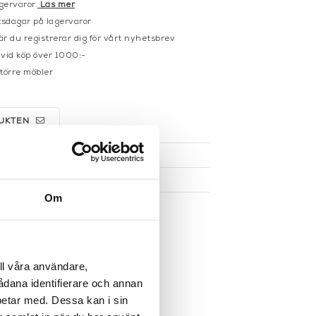
gervaror.
Läs mer
sdagar på lagervaror
r du registrerar dig för vårt nyhetsbrev
 vid köp över 1000:-
större möbler
UKTEN
Om
ll våra användare,
sådana identifierare och annan
betar med. Dessa kan i sin