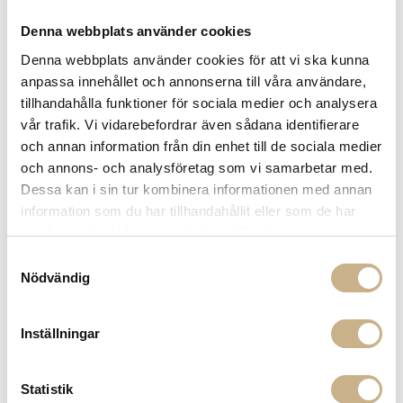
Fri frakt på mindra varor vid köp över 1000:-
Denna webbplats använder cookies
900:- i frakt vid köp av större möbler
Hämta i butik
Denna webbplats använder cookies för att vi ska kunna
anpassa innehållet och annonserna till våra användare,
FRÅGA OSS OM PRODUKTEN
tillhandahålla funktioner för sociala medier och analysera
vår trafik. Vi vidarebefordrar även sådana identifierare
och annan information från din enhet till de sociala medier
och annons- och analysföretag som vi samarbetar med.
BESKRIVNING
Dessa kan i sin tur kombinera informationen med annan
SPECIFIKATIONER
information som du har tillhandahållit eller som de har
samlat in när du har använt deras tjänster.
Samtyckesval
Nödvändig
MER FRÅN FORNASETTI
Inställningar
Statistik