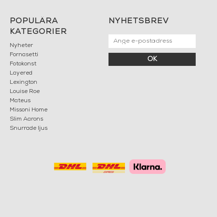
Doftljus -
AL BUIO
Doftljus -
Farfalle e
balaustra
Doftljus -
Fragrance
Frutto
Proibito
Doftljus -
Fragrance
Giardino