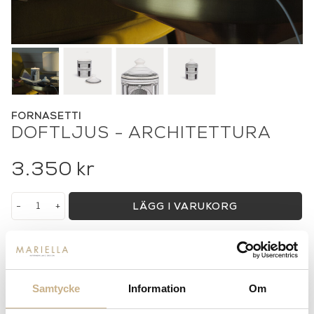
FORNASETTI
DOFTLJUS - ARCHITETTURA
3.350
kr
-
+
LÄGG I VARUKORG
Lagerstatus:
I lager
14 dagars returrätt på lagervaror.
Läs mer
Leverans inom 3-5 arbetsdagar på lagervaror
Samtycke
Information
Om
Få
10% välkomstrabatt
när du registrerar dig för vårt
nyhetsbrev