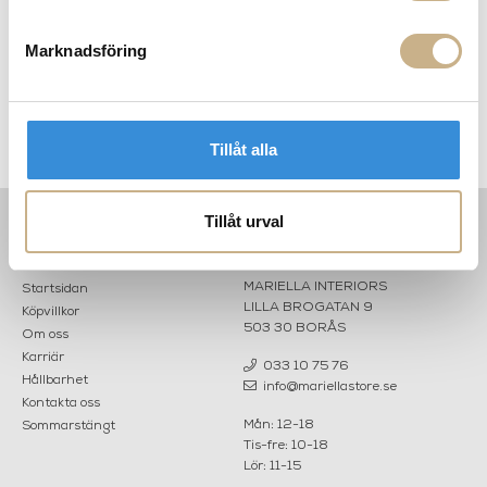
Marknadsföring
Urna - Vase Farfalle colour
Byrå - Curved chest of
drawers
Tillåt alla
Tillåt urval
PRODUKTVARIANTER
Ask -
200
Occhio
con
Finestra
black/white