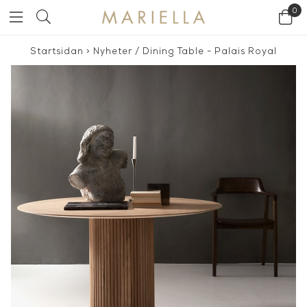
0
Startsidan
>
Nyheter
/
Dining Table - Palais Royal