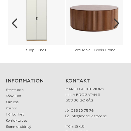
l
Skåp - Snö F
Sofa Table - Palais Grand
INFORMATION
KONTAKT
MARIELLA INTERIORS
Startsidan
LILLA BROGATAN 9
Köpvillkor
503 30 BORÅS
Om oss
Karriär
033 10 75 76
Hållbarhet
info@mariellastore.se
Kontakta oss
Mån: 12-18
Sommarstängt