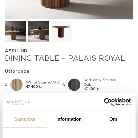
ASPLUND
DINING TABLE - PALAIS ROYAL
Utförande
Dark Grey Stained
White Stained Oak
Oak
47 400 kr
47 400 kr
Natural Stained
Chestnut Stained
Oak
Oak
47 400 kr
47 400 kr
Djup
Samtycke
Information
Om
130cm
150cm