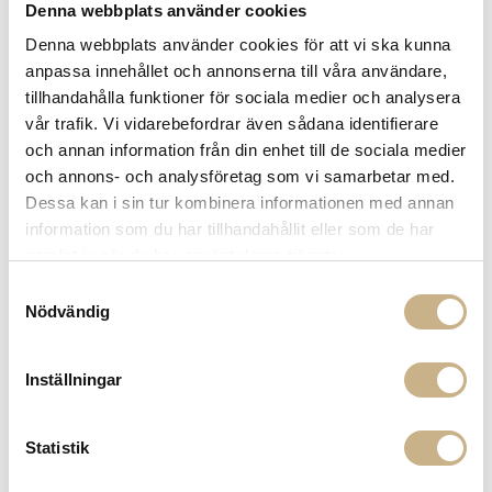
Denna webbplats använder cookies
-
+
LÄGG I VARUKORG
Denna webbplats använder cookies för att vi ska kunna
anpassa innehållet och annonserna till våra användare,
Lagerstatus:
Beställningsvara
tillhandahålla funktioner för sociala medier och analysera
vår trafik. Vi vidarebefordrar även sådana identifierare
14 dagars returrätt på lagervaror.
Läs mer
och annan information från din enhet till de sociala medier
Leverans inom 3-5 arbetsdagar på lagervaror
och annons- och analysföretag som vi samarbetar med.
Få
10% välkomstrabatt
när du registrerar dig för vårt
nyhetsbrev
Dessa kan i sin tur kombinera informationen med annan
Fri frakt på mindra varor vid köp över 1000:-
information som du har tillhandahållit eller som de har
900:- i frakt vid köp av större möbler
samlat in när du har använt deras tjänster.
Hämta i butik
Samtyckesval
Nödvändig
FRÅGA OSS OM PRODUKTEN
Inställningar
BESKRIVNING
Statistik
SPECIFIKATIONER