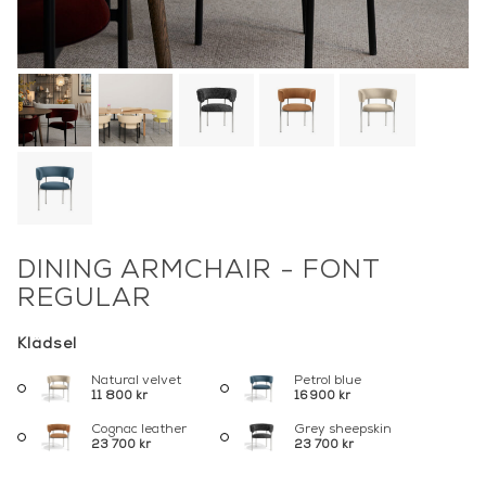
DINING ARMCHAIR - FONT
REGULAR
Klädsel
Natural velvet
Petrol blue
11 800 kr
16 900 kr
Cognac leather
Grey sheepskin
23 700 kr
23 700 kr