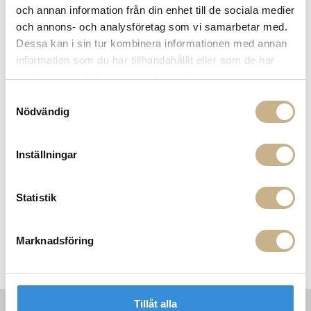
BESKRIVNING
och annan information från din enhet till de sociala medier
och annons- och analysföretag som vi samarbetar med.
SPECIFIKATIONER
Dessa kan i sin tur kombinera informationen med annan
information som du har tillhandahållit eller som de har
samlat in när du har använt deras tjänster.
Samtyckesval
PRODUKTVARIANTER
Nödvändig
Inställningar
Statistik
Marknadsföring
Armstool - Font light
Armstool - Font light high
Tillåt alla