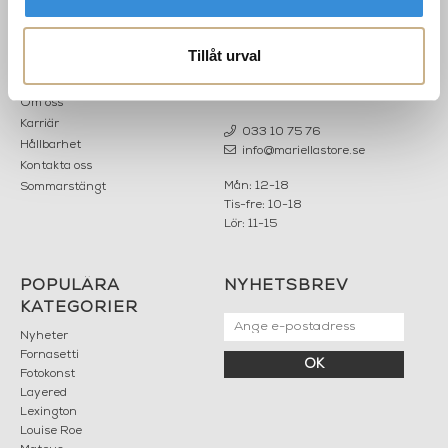
INFORMATION
KONTAKT
Tillåt urval
MARIELLA INTERIORS
Startsidan
LILLA BROGATAN 9
Köpvillkor
503 30 BORÅS
Om oss
Karriär
033 10 75 76
Hållbarhet
info@mariellastore.se
Kontakta oss
Mån: 12-18
Sommarstängt
Tis-fre: 10-18
Lör: 11-15
POPULÄRA
NYHETSBREV
KATEGORIER
Nyheter
Fornasetti
OK
Fotokonst
Layered
Lexington
Louise Roe