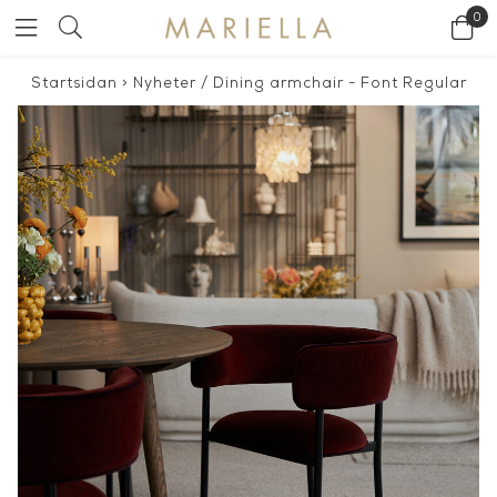
0
Startsidan
>
Nyheter
/
Dining armchair - Font Regular