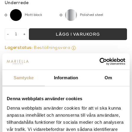
Underrede
Matt black
Polished steel
-
+
LÄGG I VARUKORG
Lagerstatus:
Beställningsvara
14 dagars returrätt på lagervaror.
Läs mer
Leverans inom 3-5 arbetsdagar på lagervaror
Få
10% välkomstrabatt
när du registrerar dig för vårt
nyhetsbrev
Samtycke
Information
Om
Fri frakt på mindra varor vid köp över 1000:-
900:- i frakt vid köp av större möbler
Hämta i butik
Denna webbplats använder cookies
Denna webbplats använder cookies för att vi ska kunna
FRÅGA OSS OM PRODUKTEN
anpassa innehållet och annonserna till våra användare,
tillhandahålla funktioner för sociala medier och analysera
vår trafik. Vi vidarebefordrar även sådana identifierare