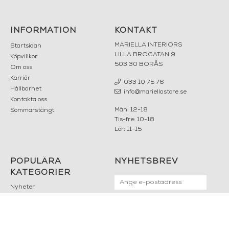
INFORMATION
KONTAKT
MARIELLA INTERIORS
Startsidan
LILLA BROGATAN 9
Köpvillkor
503 30 BORÅS
Om oss
Karriär
033 10 75 76
Hållbarhet
info@mariellastore.se
Kontakta oss
Mån: 12-18
Sommarstängt
Tis-fre: 10-18
Lör: 11-15
POPULÄRA
NYHETSBREV
KATEGORIER
Nyheter
Fornasetti
OK
Fotokonst
Layered
Lexington