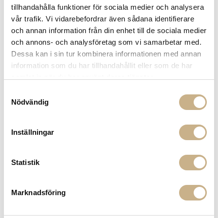
tillhandahålla funktioner för sociala medier och analysera
Fri frakt på mindra varor vid köp över 1000:-
vår trafik. Vi vidarebefordrar även sådana identifierare
900:- i frakt vid köp av större möbler
och annan information från din enhet till de sociala medier
Hämta i butik
och annons- och analysföretag som vi samarbetar med.
FRÅGA OSS OM PRODUKTEN
Dessa kan i sin tur kombinera informationen med annan
information som du har tillhandahållit eller som de har
samlat in när du har använt deras tjänster.
BESKRIVNING
Samtyckesval
Nödvändig
Inställningar
PRODUKTVARIANTER
Statistik
Marknadsföring