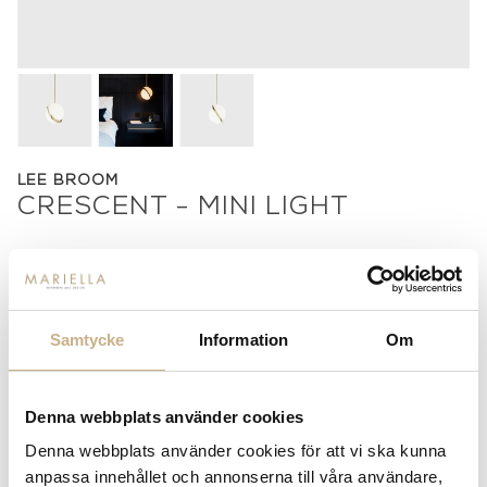
LEE BROOM
CRESCENT - MINI LIGHT
9.200
kr
-
+
LÄGG I VARUKORG
Samtycke
Information
Om
Lagerstatus:
Beställningsvara
14 dagars returrätt på lagervaror.
Läs mer
Denna webbplats använder cookies
Leverans inom 3-5 arbetsdagar på lagervaror
Denna webbplats använder cookies för att vi ska kunna
Få
10% välkomstrabatt
när du registrerar dig för vårt
anpassa innehållet och annonserna till våra användare,
nyhetsbrev