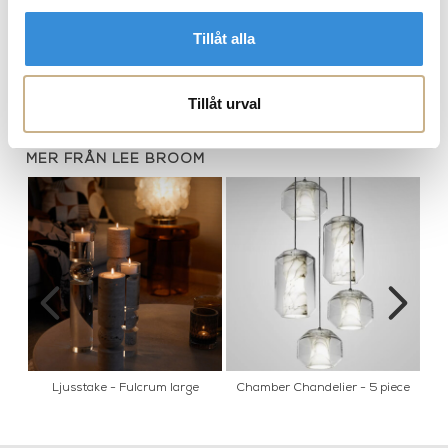
Tillåt alla
t
Mini Crescent - Chandelier
Crescent - Mini Ceiling Light
Tillåt urval
MER FRÅN LEE BROOM
Ljusstake - Fulcrum large
Chamber Chandelier - 5 piece