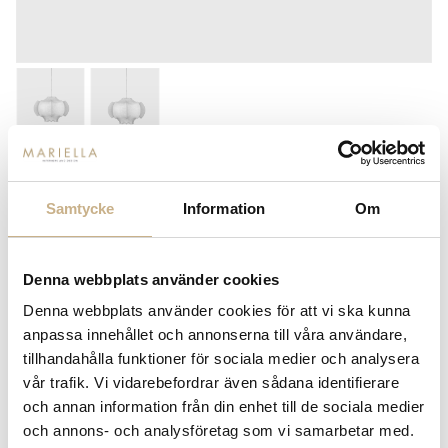
FLOS
COCOON - VISCONTEA
Samtycke
Information
Om
22.350
kr
Denna webbplats använder cookies
-
+
LÄGG I VARUKORG
Denna webbplats använder cookies för att vi ska kunna
anpassa innehållet och annonserna till våra användare,
Lagerstatus:
Beställningsvara
tillhandahålla funktioner för sociala medier och analysera
14 dagars returrätt på lagervaror.
Läs mer
vår trafik. Vi vidarebefordrar även sådana identifierare
Leverans inom 3-5 arbetsdagar på lagervaror
och annan information från din enhet till de sociala medier
Få
10% välkomstrabatt
när du registrerar dig för vårt
och annons- och analysföretag som vi samarbetar med.
nyhetsbrev