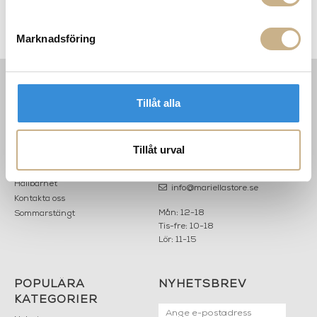
Matstol - CASSETTE CHAIR
Sidobord - Sassolino
Marknadsföring
Tillåt alla
INFORMATION
KONTAKT
MARIELLA INTERIORS
Startsidan
LILLA BROGATAN 9
Köpvillkor
Tillåt urval
503 30 BORÅS
Om oss
Karriär
033 10 75 76
Hållbarhet
info@mariellastore.se
Kontakta oss
Mån: 12-18
Sommarstängt
Tis-fre: 10-18
Lör: 11-15
POPULÄRA
NYHETSBREV
KATEGORIER