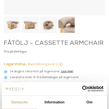
FÅTÖLJ - CASSETTE ARMCHAIR
Pris på förfrågan
Lagerstatus:
Beställningsvara
14 dagars returrätt på lagervaror.
Läs mer
Leverans inom 3-5 arbetsdagar på lagervaror
Få
10% välkomstrabatt
när du registrerar dig för vårt
nyhetsbrev
Fri frakt på mindra varor vid köp över 1000:-
900:- i frakt vid köp av större möbler
Samtycke
Information
Om
Hämta i butik