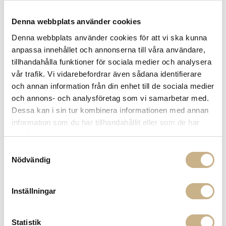
FRÅGA OSS OM PRODUKTEN
Denna webbplats använder cookies
Denna webbplats använder cookies för att vi ska kunna
anpassa innehållet och annonserna till våra användare,
BESKRIVNING
tillhandahålla funktioner för sociala medier och analysera
vår trafik. Vi vidarebefordrar även sådana identifierare
SPECIFIKATIONER
och annan information från din enhet till de sociala medier
och annons- och analysföretag som vi samarbetar med.
Dessa kan i sin tur kombinera informationen med annan
information som du har tillhandahållit eller som de har
PRODUKTVARIANTER
samlat in när du har använt deras tjänster.
Samtyckesval
Nödvändig
Inställningar
Statistik