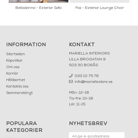
h
Belladonna - Exterior Sofa
Fox - Exterior Lounge Chair
S
INFORMATION
KONTAKT
MARIELLA INTERIORS
Startsidan
LILLA BROGATAN 9
Köpvillkor
503 30 BORÅS
Om oss
Karriär
033 10 75 76
Hållbarhet
info@mariellastore.se
Kontakta oss
Mån: 12-18
Sommarstängt
Tis-fre: 10-18
Lör: 11-15
POPULÄRA
NYHETSBREV
KATEGORIER