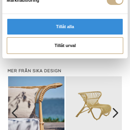
Marknadsföring
Tillåt alla
g
Michelangelo - Exterior
Belladonna - Exterior Sofa
Daybed
Tillåt urval
MER FRÅN SIKA DESIGN