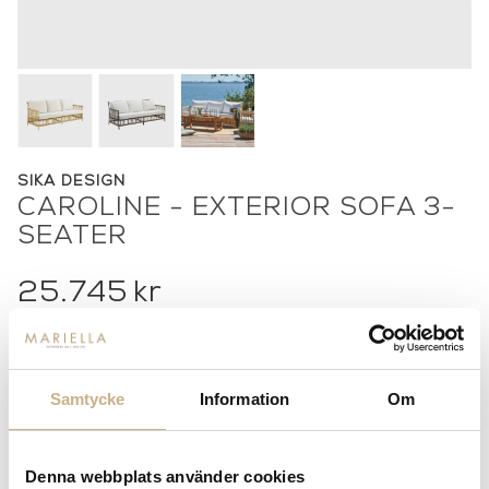
SIKA DESIGN
CAROLINE - EXTERIOR SOFA 3-
SEATER
25.745
kr
Samtycke
Information
Om
-
+
LÄGG I VARUKORG
Lagerstatus:
Beställningsvara
Denna webbplats använder cookies
14 dagars returrätt på lagervaror.
Läs mer