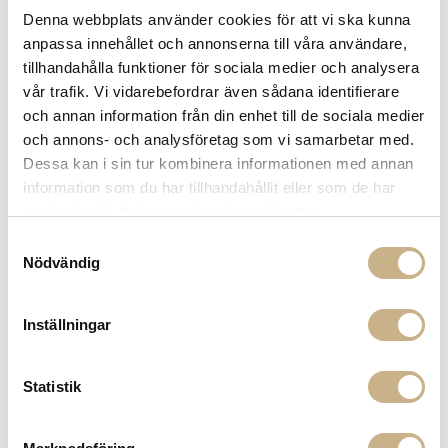
Denna webbplats använder cookies för att vi ska kunna
Leverans inom 3-5 arbetsdagar på lagervaror
anpassa innehållet och annonserna till våra användare,
Få
10% välkomstrabatt
när du registrerar dig för vårt
nyhetsbrev
tillhandahålla funktioner för sociala medier och analysera
Fri frakt på mindra varor vid köp över 1000:-
vår trafik. Vi vidarebefordrar även sådana identifierare
900:- i frakt vid köp av större möbler
och annan information från din enhet till de sociala medier
Hämta i butik
och annons- och analysföretag som vi samarbetar med.
Dessa kan i sin tur kombinera informationen med annan
FRÅGA OSS OM PRODUKTEN
information som du har tillhandahållit eller som de har
samlat in när du har använt deras tjänster.
Samtyckesval
BESKRIVNING
Nödvändig
Inställningar
PRODUKTVARIANTER
Statistik