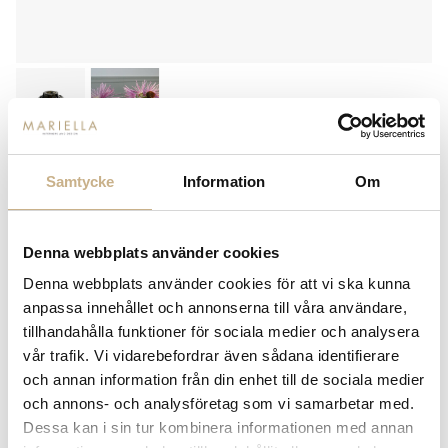
HEIN STUDIO
Samtycke
Information
Om
CANYON VASE - SMOKE MINI
540
kr
899 kr
Denna webbplats använder cookies
Denna webbplats använder cookies för att vi ska kunna
-
+
LÄGG I VARUKORG
anpassa innehållet och annonserna till våra användare,
tillhandahålla funktioner för sociala medier och analysera
Lagerstatus:
I lager
vår trafik. Vi vidarebefordrar även sådana identifierare
14 dagars returrätt på lagervaror.
Läs mer
och annan information från din enhet till de sociala medier
Leverans inom 3-5 arbetsdagar på lagervaror
och annons- och analysföretag som vi samarbetar med.
Få
10% välkomstrabatt
när du registrerar dig för vårt
Dessa kan i sin tur kombinera informationen med annan
nyhetsbrev