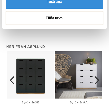
Tillåt alla
BESKRIVNING
Tillåt urval
SPECIFIKATIONER
MER FRÅN ASPLUND
Byrå - Snö B
Byrå - Snö A