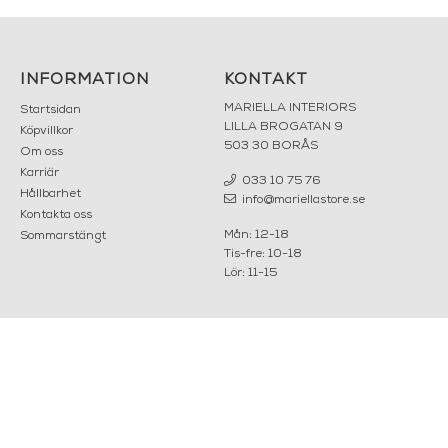
INFORMATION
KONTAKT
MARIELLA INTERIORS
Startsidan
LILLA BROGATAN 9
Köpvillkor
503 30 BORÅS
Om oss
Karriär
033 10 75 76
Hållbarhet
info@mariellastore.se
Kontakta oss
Mån: 12-18
Sommarstängt
Tis-fre: 10-18
Lör: 11-15
POPULÄRA
NYHETSBREV
KATEGORIER
Nyheter
Fornasetti
OK
Fotokonst
Layered