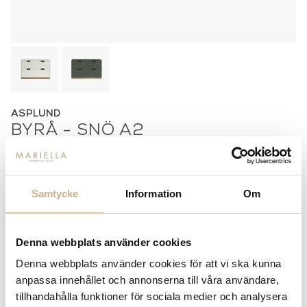
ASPLUND
BYRÅ - SNÖ A2
Utförande
Green Khaki
White
Samtycke
Information
Om
16 800 kr
14 800 kr
Light Grey
Storm Grey
16 800 kr
16 800 kr
Denna webbplats använder cookies
Nordic Blue
Taupe
16 800 kr
16 800 kr
Denna webbplats använder cookies för att vi ska kunna
Char Grey
Dark Sand
anpassa innehållet och annonserna till våra användare,
16 800 kr
16 800 kr
tillhandahålla funktioner för sociala medier och analysera
Rose