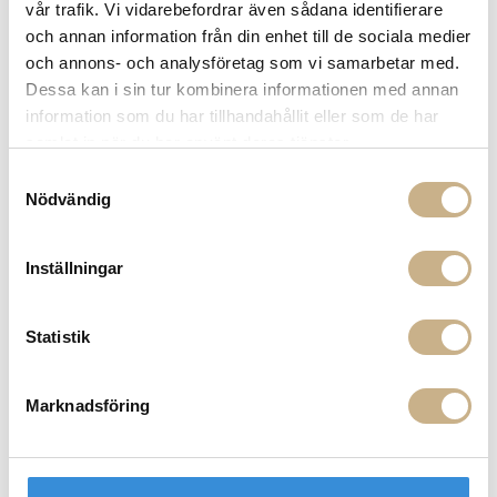
vår trafik. Vi vidarebefordrar även sådana identifierare
16 800 kr
och annan information från din enhet till de sociala medier
och annons- och analysföretag som vi samarbetar med.
Sockel
Dessa kan i sin tur kombinera informationen med annan
Ek
information som du har tillhandahållit eller som de har
(+ 0 kr)
samlat in när du har använt deras tjänster.
Samtyckesval
-
+
LÄGG I VARUKORG
Nödvändig
Lagerstatus:
Beställningsvara
Inställningar
14 dagars returrätt på lagervaror.
Läs mer
Leverans inom 3-5 arbetsdagar på lagervaror
Få
10% välkomstrabatt
när du registrerar dig för vårt
Statistik
nyhetsbrev
Fri frakt på mindra varor vid köp över 1000:-
900:- i frakt vid köp av större möbler
Marknadsföring
Hämta i butik
FRÅGA OSS OM PRODUKTEN