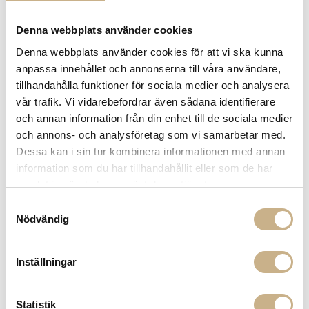
Denna webbplats använder cookies
Denna webbplats använder cookies för att vi ska kunna
anpassa innehållet och annonserna till våra användare,
BUBBLE CARAFE - AMBER
tillhandahålla funktioner för sociala medier och analysera
vår trafik. Vi vidarebefordrar även sådana identifierare
HOBNAIL JUG
och annan information från din enhet till de sociala medier
och annons- och analysföretag som vi samarbetar med.
1.359
kr
Dessa kan i sin tur kombinera informationen med annan
information som du har tillhandahållit eller som de har
-
+
LÄGG I VARUKORG
samlat in när du har använt deras tjänster.
Samtyckesval
Lagerstatus:
I lager
Nödvändig
14 dagars returrätt på lagervaror.
Läs mer
Leverans inom 3-5 arbetsdagar på lagervaror
Inställningar
Få
10% välkomstrabatt
när du registrerar dig för vårt
nyhetsbrev
Fri frakt på mindra varor vid köp över 1000:-
Statistik
900:- i frakt vid köp av större möbler