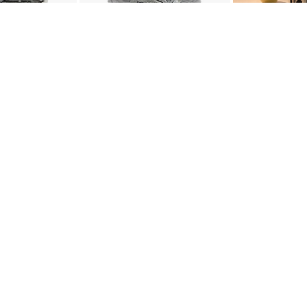
356 Sagittarius
Kaffekopp - Malachite
Rumsspray -
AKT
POPULÄRA KATEGORI
A INTERIORS
Nyheter
ROGATAN 9
Fornasetti
BORÅS
Fotokonst
Layered
 75 76
Lexington
riellastore.se
Louise Roe
Mateus
18