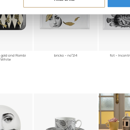
i gold and Rombi
bricka - no°24
fat - Incont
 White