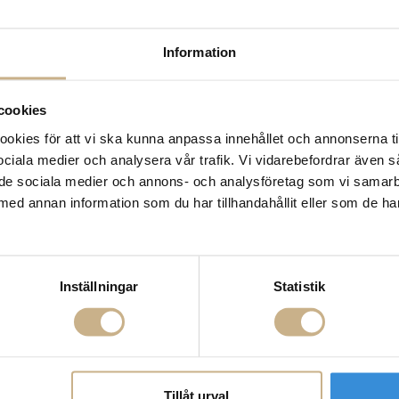
14 dagars returrätt på la
Leverans inom 3-5 arbet
Få
10% välkomstrabatt
nä
Information
Fri frakt på mindra varor
900:- i frakt vid köp av 
cookies
Hämta i butik
kies för att vi ska kunna anpassa innehållet och annonserna ti
FRÅGA OSS OM PROD
 sociala medier och analysera vår trafik. Vi vidarebefordrar även 
ill de sociala medier och annons- och analysföretag som vi samar
BESKRIVNING
med annan information som du har tillhandahållit eller som de ha
Inställningar
Statistik
Tillåt urval