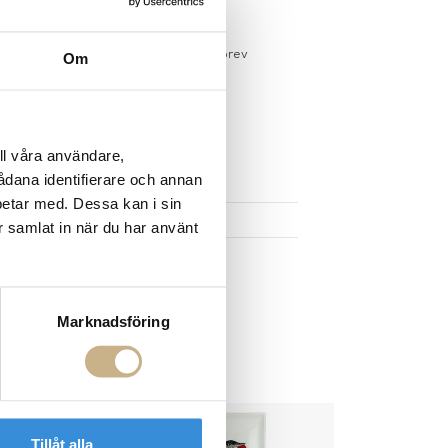
gervaror.
Läs mer
sdagar på lagervaror
r du registrerar dig för vårt nyhetsbrev
Om
 vid köp över 1000:-
större möbler
ll våra användare,
UKTEN
sådana identifierare och annan
betar med. Dessa kan i sin
r samlat in när du har använt
Marknadsföring
Tillåt alla