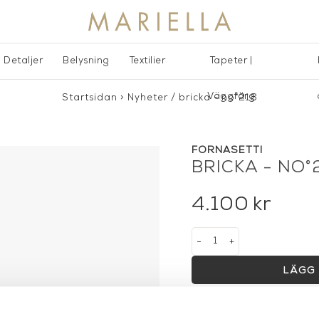
Detaljer
Belysning
Textilier
Tapeter |
Väggfärg
Startsidan
>
Nyheter
/
bricka - no°218
FORNASETTI
BRICKA - NO°
4.100
kr
-
+
LÄGG 
Lagerstatus:
I lager