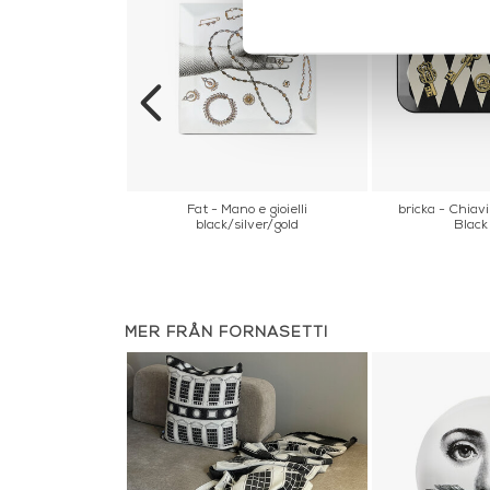
pente Gold
Fat - Mano e gioielli
bricka - Chiav
black/silver/gold
Black
MER FRÅN FORNASETTI