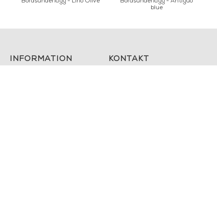
Bordsunderlagg - Lino Olive
Bordsunderlägg - Antiguo
blue
INFORMATION
KONTAKT
MARIELLA INTERIORS
Startsidan
LILLA BROGATAN 9
Köpvillkor
503 30 BORÅS
Om oss
Karriär
033 10 75 76
Hållbarhet
info@mariellastore.se
Kontakta oss
Mån: 12-18
Sommarstängt
Tis-fre: 10-18
Lör: 11-15
POPULÄRA
NYHETSBREV
KATEGORIER
Nyheter
Fornasetti