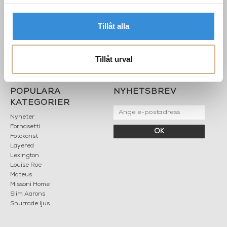
Karriär
033 10 75 76
Hållbarhet
info@mariellastore.se
Tillåt alla
Kontakta oss
Mån: 12-18
Sommarstängt
Tis-fre: 10-18
Tillåt urval
Lör: 11-15
POPULÄRA
NYHETSBREV
KATEGORIER
Nyheter
Fornasetti
OK
Fotokonst
Layered
Lexington
Louise Roe
Mateus
Missoni Home
Slim Aarons
Snurrade ljus