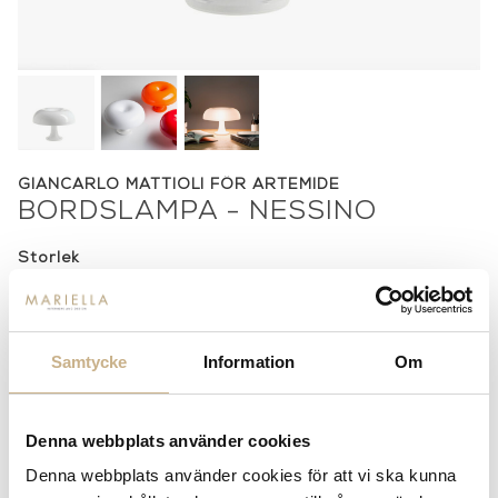
GIANCARLO MATTIOLI FÖR ARTEMIDE
BORDSLAMPA - NESSINO
Storlek
Nessino small
2 550 kr
Samtycke
Information
Om
-
+
LÄGG I VARUKORG
Lagerstatus:
Beställningsvara
Denna webbplats använder cookies
14 dagars returrätt på lagervaror.
Läs mer
Denna webbplats använder cookies för att vi ska kunna
Leverans inom 3-5 arbetsdagar på lagervaror