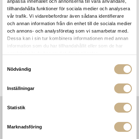
anpassa innehållet och annonserna till våra användare,
Få
10% välkomstrabatt
när du registrerar dig för vårt
tillhandahålla funktioner för sociala medier och analysera
nyhetsbrev
vår trafik. Vi vidarebefordrar även sådana identifierare
Fri frakt på mindra varor vid köp över 1000:-
och annan information från din enhet till de sociala medier
900:- i frakt vid köp av större möbler
och annons- och analysföretag som vi samarbetar med.
Hämta i butik
Dessa kan i sin tur kombinera informationen med annan
information som du har tillhandahållit eller som de har
FRÅGA OSS OM PRODUKTEN
samlat in när du har använt deras tjänster.
Samtyckesval
Nödvändig
BESKRIVNING
SPECIFIKATIONER
Inställningar
Statistik
INFORMATION
KONTAKT
MARIELLA INTERIORS
Startsidan
Marknadsföring
LILLA BROGATAN 9
Köpvillkor
503 30 BORÅS
Om oss