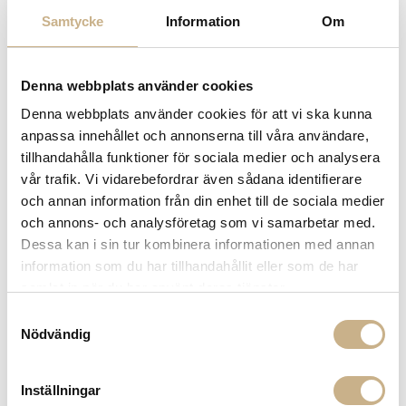
Samtycke
Information
Om
Denna webbplats använder cookies
MARTINELLI LUCE
BORDSLAMPA - PIPISTRELLO
Denna webbplats använder cookies för att vi ska kunna
WHITE
anpassa innehållet och annonserna till våra användare,
tillhandahålla funktioner för sociala medier och analysera
23.850
kr
vår trafik. Vi vidarebefordrar även sådana identifierare
och annan information från din enhet till de sociala medier
och annons- och analysföretag som vi samarbetar med.
-
+
LÄGG I VARUKORG
Dessa kan i sin tur kombinera informationen med annan
information som du har tillhandahållit eller som de har
Lagerstatus:
Beställningsvara
samlat in när du har använt deras tjänster.
14 dagars returrätt på lagervaror.
Läs mer
Samtyckesval
Leverans inom 3-5 arbetsdagar på lagervaror
Nödvändig
Få
10% välkomstrabatt
när du registrerar dig för vårt
nyhetsbrev
Fri frakt på mindra varor vid köp över 1000:-
Inställningar
900:- i frakt vid köp av större möbler