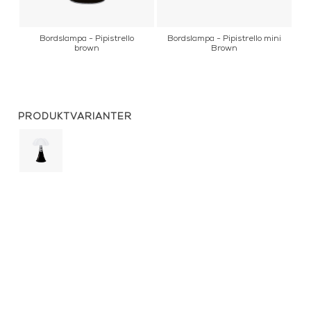
ni
Bordslampa - Pipistrello
Bordslampa - Pipistrello mini
B
brown
Brown
PRODUKTVARIANTER
Bordslampa
-
Pipistrello
Medium
black
Bordslampa
-
Pipistrello