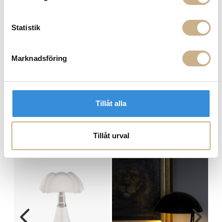
900:- i frakt vid köp av större möbler
Hämta i butik
Statistik
FRÅGA OSS OM PRODUKTEN
Marknadsföring
BESKRIVNING
SPECIFIKATIONER
Tillåt alla
Tillåt urval
MER FRÅN MARTINELLI LUCE