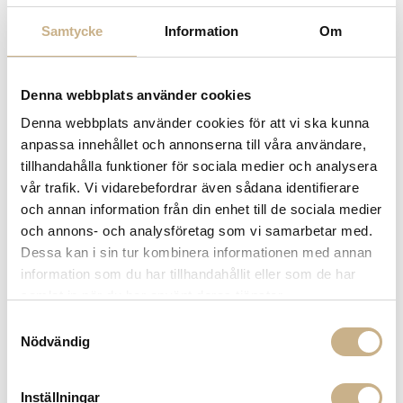
Samtycke
Information
Om
Denna webbplats använder cookies
MARTINELLI LUCE
BORDSLAMPA - PIPISTRELLO
Denna webbplats använder cookies för att vi ska kunna
MEDIUM BROWN
anpassa innehållet och annonserna till våra användare,
tillhandahålla funktioner för sociala medier och analysera
vår trafik. Vi vidarebefordrar även sådana identifierare
15.950
kr
och annan information från din enhet till de sociala medier
och annons- och analysföretag som vi samarbetar med.
-
+
LÄGG I VARUKORG
Dessa kan i sin tur kombinera informationen med annan
information som du har tillhandahållit eller som de har
Lagerstatus:
Beställningsvara
samlat in när du har använt deras tjänster.
14 dagars returrätt på lagervaror.
Läs mer
Samtyckesval
Leverans inom 3-5 arbetsdagar på lagervaror
Nödvändig
Få
10% välkomstrabatt
när du registrerar dig för vårt
nyhetsbrev
Fri frakt på mindra varor vid köp över 1000:-
Inställningar