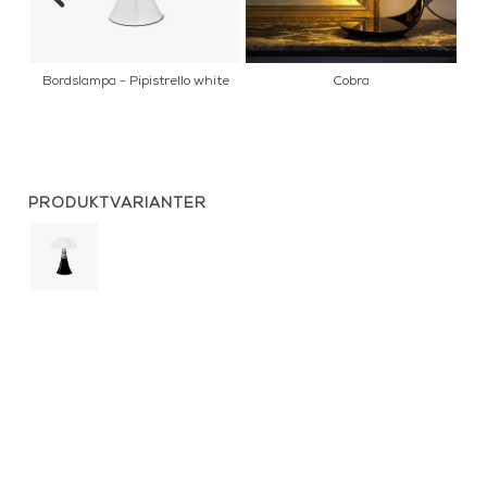
ni
Bordslampa - Pipistrello white
Cobra
PRODUKTVARIANTER
Bordslampa
-
Pipistrello
Medium
black
Bordslampa