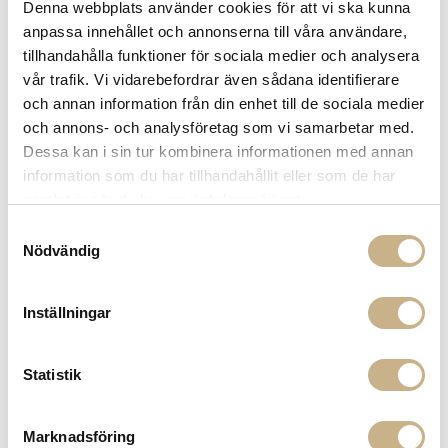
Denna webbplats använder cookies för att vi ska kunna
Få
10% välkomstrabatt
när du registrerar dig för vårt
anpassa innehållet och annonserna till våra användare,
nyhetsbrev
tillhandahålla funktioner för sociala medier och analysera
Fri frakt på mindra varor vid köp över 1000:-
vår trafik. Vi vidarebefordrar även sådana identifierare
900:- i frakt vid köp av större möbler
och annan information från din enhet till de sociala medier
Hämta i butik
och annons- och analysföretag som vi samarbetar med.
Dessa kan i sin tur kombinera informationen med annan
FRÅGA OSS OM PRODUKTEN
information som du har tillhandahållit eller som de har
samlat in när du har använt deras tjänster.
Samtyckesval
BESKRIVNING
Nödvändig
SPECIFIKATIONER
Inställningar
MER FRÅN MARTINELLI LUCE
Statistik
Marknadsföring