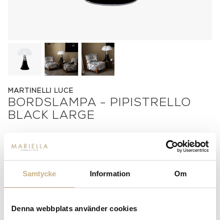
MARTINELLI LUCE
BORDSLAMPA - PIPISTRELLO
BLACK LARGE
26.850
kr
-
+
LÄGG I VARUKORG
Samtycke
Information
Om
Lagerstatus:
I lager
14 dagars returrätt på lagervaror.
Läs mer
Denna webbplats använder cookies
Leverans inom 3-5 arbetsdagar på lagervaror