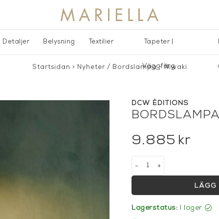
Detaljer
Belysning
Textilier
Tapeter |
Väggfärg
Startsidan
>
Nyheter
/
Bordslampa - Niwaki
DCW ÈDITIONS
BORDSLAMPA 
9.885
kr
-
+
LÄGG 
Lagerstatus:
I lager