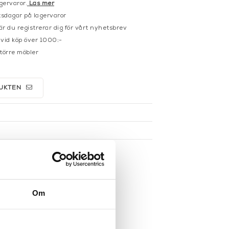
gervaror.
Läs mer
sdagar på lagervaror
r du registrerar dig för vårt nyhetsbrev
 vid köp över 1000:-
större möbler
UKTEN
Om