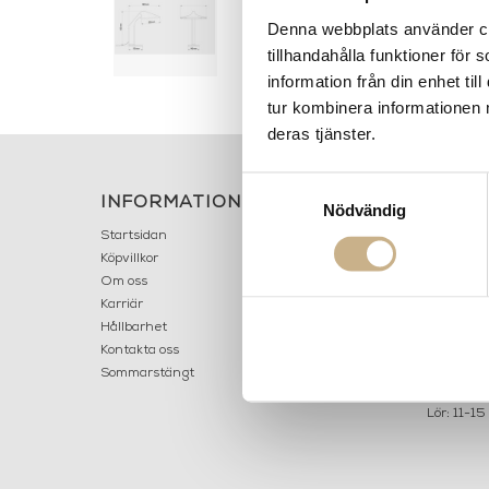
Denna webbplats använder coo
tillhandahålla funktioner för
information från din enhet t
tur kombinera informationen 
deras tjänster.
Samtyckesval
INFORMATION
KONT
Nödvändig
MARIELL
Startsidan
LILLA B
Köpvillkor
503 30 
Om oss
Karriär
033 10
Hållbarhet
info@ma
Kontakta oss
Mån: 12-
Sommarstängt
Tis-fre: 1
Lör: 11-15