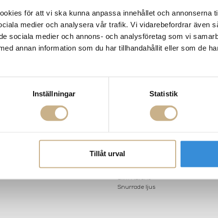
kies för att vi ska kunna anpassa innehållet och annonserna ti
 sociala medier och analysera vår trafik. Vi vidarebefordrar även 
ill de sociala medier och annons- och analysföretag som vi samar
med annan information som du har tillhandahållit eller som de ha
AKT
POPULÄRA KATEGORI
Inställningar
Statistik
A INTERIORS
Nyheter
ROGATAN 9
Fornasetti
BORÅS
Fotokonst
Layered
 75 76
Lexington
riellastore.se
Louise Roe
Tillåt urval
Mateus
18
Missoni Home
0-18
Slim Aarons
Snurrade ljus