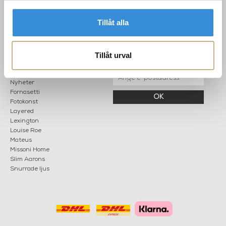
Mån: 12-18
Sommarstängt
Tis-fre: 10-18
Tillåt alla
Lör: 11-15
Tillåt urval
POPULÄRA
NYHETSBREV
KATEGORIER
Nyheter
Fornasetti
OK
Fotokonst
Layered
Lexington
Louise Roe
Mateus
Missoni Home
Slim Aarons
Snurrade ljus