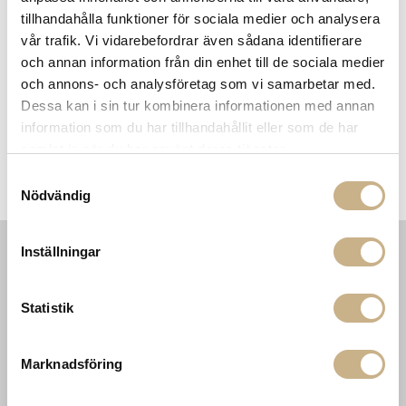
900:- i frakt vid köp av större möbler
tillhandahålla funktioner för sociala medier och analysera
Hämta i butik
vår trafik. Vi vidarebefordrar även sådana identifierare
och annan information från din enhet till de sociala medier
FRÅGA OSS OM PRODUKTEN
och annons- och analysföretag som vi samarbetar med.
Dessa kan i sin tur kombinera informationen med annan
information som du har tillhandahållit eller som de har
BESKRIVNING
samlat in när du har använt deras tjänster.
Samtyckesval
SPECIFIKATIONER
Nödvändig
Inställningar
INFORMATION
KONTAKT
MARIELLA INTERIORS
Startsidan
Statistik
LILLA BROGATAN 9
Köpvillkor
503 30 BORÅS
Om oss
Marknadsföring
Karriär
033 10 75 76
Hållbarhet
info@mariellastore.se
Kontakta oss