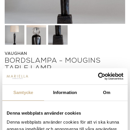
VAUGHAN
BORDSLAMPA - MOUGINS
TABLE LAMP
Pris på förfrågan
Samtycke
Information
Om
Lagerstatus:
Beställningsvara
14 dagars returrätt på lagervaror.
Läs mer
Leverans inom 3-5 arbetsdagar på lagervaror
Denna webbplats använder cookies
Få
10% välkomstrabatt
när du registrerar dig för vårt
nyhetsbrev
Denna webbplats använder cookies för att vi ska kunna
Fri frakt på mindra varor vid köp över 1000:-
anpassa innehållet och annonserna till våra användare,