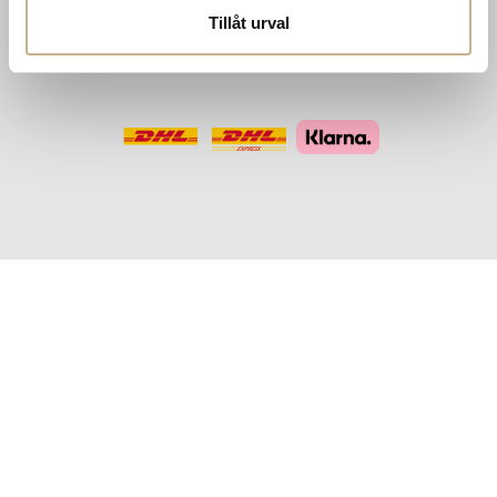
Missoni Home
Tillåt urval
Slim Aarons
Snurrade ljus