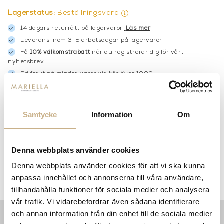
Lagerstatus:
Beställningsvara
14 dagars returrätt på lagervaror.
Läs mer
Leverans inom 3-5 arbetsdagar på lagervaror
Få
10% välkomstrabatt
när du registrerar dig för vårt
nyhetsbrev
Fri frakt på mindra varor vid köp över 1000:-
900:- i frakt vid köp av större möbler
Hämta i butik
Samtycke
Information
Om
FRÅGA OSS OM PRODUKTEN
Denna webbplats använder cookies
BESKRIVNING
Denna webbplats använder cookies för att vi ska kunna
anpassa innehållet och annonserna till våra användare,
SPECIFIKATIONER
tillhandahålla funktioner för sociala medier och analysera
vår trafik. Vi vidarebefordrar även sådana identifierare
och annan information från din enhet till de sociala medier