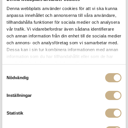
Leverans inom 3-5 arbetsdagar på lagervaror
Denna webbplats använder cookies för att vi ska kunna
Få
10% välkomstrabatt
när du registrerar dig för vårt
anpassa innehållet och annonserna till våra användare,
nyhetsbrev
tillhandahålla funktioner för sociala medier och analysera
Fri frakt på mindra varor vid köp över 1000:-
vår trafik. Vi vidarebefordrar även sådana identifierare
900:- i frakt vid köp av större möbler
och annan information från din enhet till de sociala medier
Hämta i butik
och annons- och analysföretag som vi samarbetar med.
FRÅGA OSS OM PRODUKTEN
Dessa kan i sin tur kombinera informationen med annan
information som du har tillhandahållit eller som de har
samlat in när du har använt deras tjänster.
BESKRIVNING
Samtyckesval
Nödvändig
SPECIFIKATIONER
Inställningar
MER FRÅN PORTA ROMANA
Statistik