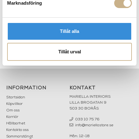
Marknadsföring
Tillåt alla
Tillåt urval
p
Vägglampa - Holden
Spegel - Zande
downlight single
INFORMATION
KONTAKT
MARIELLA INTERIORS
Startsidan
LILLA BROGATAN 9
Köpvillkor
503 30 BORÅS
Om oss
Karriär
033 10 75 76
Hållbarhet
info@mariellastore.se
Kontakta oss
Mån: 12-18
Sommarstängt