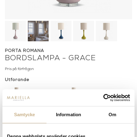
PORTA ROMANA
BORDSLAMPA - GRACE
Pris på förfrågan
Utförande
Citrine
Stone
Peacock blue
Dusty pink
Samtycke
Information
Om
Lagerstatus:
Beställningsvara
14 dagars returrätt på lagervaror.
Läs mer
Denna webbplats använder cookies