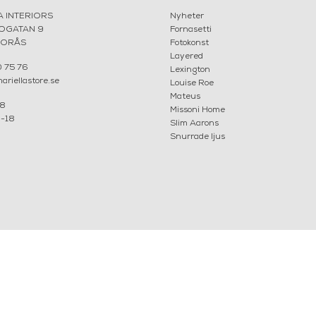
A INTERIORS
Nyheter
ROGATAN 9
Fornasetti
BORÅS
Fotokonst
Layered
 75 76
Lexington
riellastore.se
Louise Roe
Mateus
18
Missoni Home
0-18
Slim Aarons
Snurrade ljus