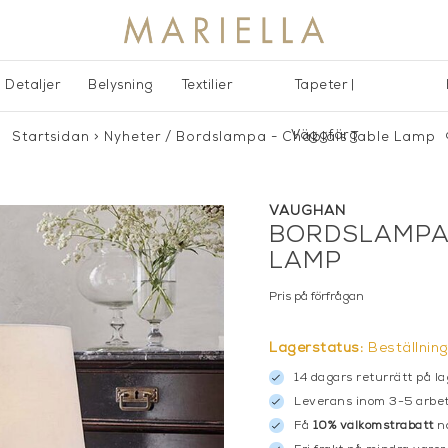
Detaljer
Belysning
Textilier
Tapeter |
Väggfärg
Startsidan
>
Nyheter
/
Bordslampa - Chablais Table Lamp
VAUGHAN
BORDSLAMPA 
LAMP
Pris på förfrågan
Lagerstatus:
Beställnin
14 dagars returrätt på la
Leverans inom 3-5 arbet
Få
10% välkomstrabatt
nä