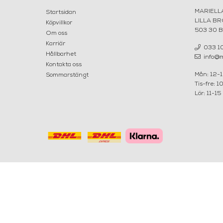
MARIELL
Startsidan
LILLA B
Köpvillkor
503 30 
Om oss
Karriär
033 10
Hållbarhet
info@ma
Kontakta oss
Mån: 12-
Sommarstängt
Tis-fre: 1
Lör: 11-15