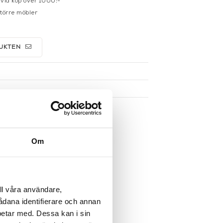
 vid köp över 1000:-
större möbler
UKTEN
Om
ll våra användare,
sådana identifierare och annan
betar med. Dessa kan i sin